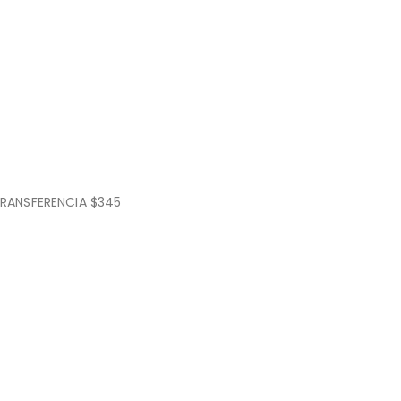
M
/1.4
RANSFERENCIA $345