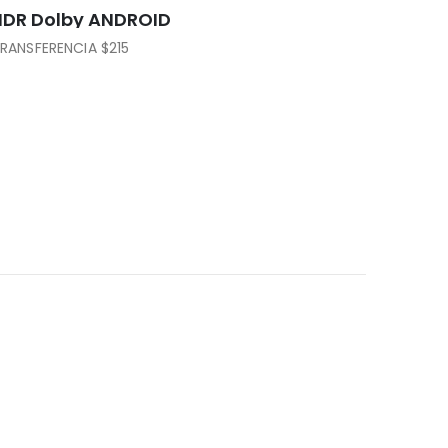
 TCL LED 32″ FHD HDR Dolby ANDROID
ANSFERENCIA $215