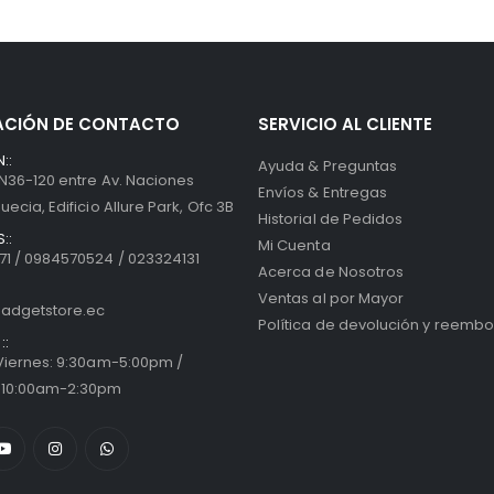
ACIÓN DE CONTACTO
SERVICIO AL CLIENTE
::
Ayuda & Preguntas
 N36-120 entre Av. Naciones
Envíos & Entregas
uecia, Edificio Allure Park, Ofc 3B
Historial de Pedidos
::
Mi Cuenta
1 / 0984570524 / 023324131
Acerca de Nosotros
Ventas al por Mayor
adgetstore.ec
Política de devolución y reembo
::
 Viernes: 9:30am-5:00pm /
 10:00am-2:30pm