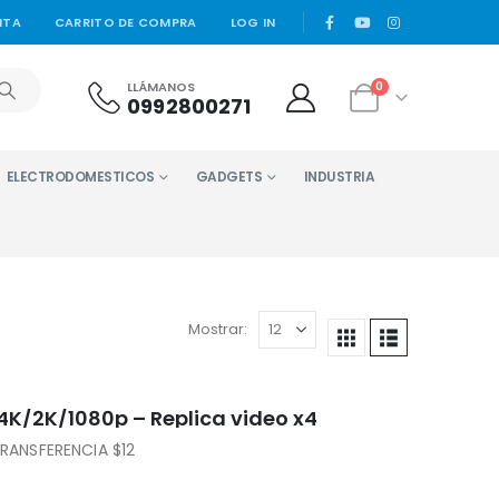
|
NTA
CARRITO DE COMPRA
LOG IN
LLÁMANOS
0
0992800271
ELECTRODOMESTICOS
GADGETS
INDUSTRIA
Mostrar:
 4K/2K/1080p – Replica video x4
ANSFERENCIA $12