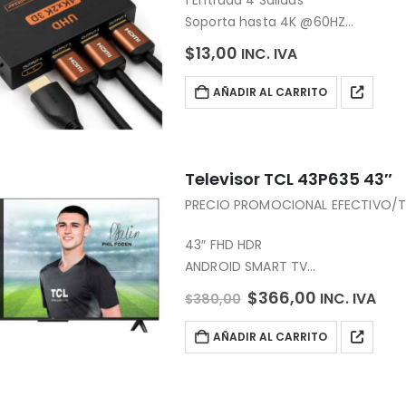
Soporta hasta 4K @60HZ
Multiformatos: NTSC / PAL / SECA
$
13,00
INC. IVA
salida: HDMI+HDCP1.0/1.1/1.2/1.2a/1.3
AÑADIR AL CARRITO
Televisor TCL 43P635 43″
PRECIO PROMOCIONAL EFECTIVO/T
43″ FHD HDR
ANDROID SMART TV
Sintonizador Análogo y Digital
$
366,00
INC. IVA
$
380,00
Sin Bordes
AÑADIR AL CARRITO