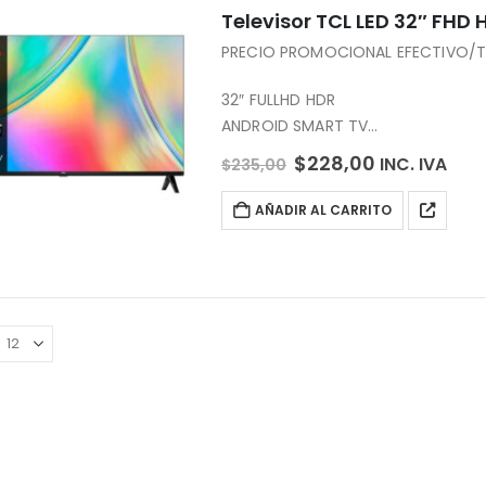
Televisor
PRECIO PROMOCIONAL EFECTIVO/TR
32″ FULLHD HDR
ANDROID SMART TV
Sintonizador Análogo y Digital
$
228,00
INC. IVA
$
235,00
Sin Bordes
AÑADIR AL CARRITO