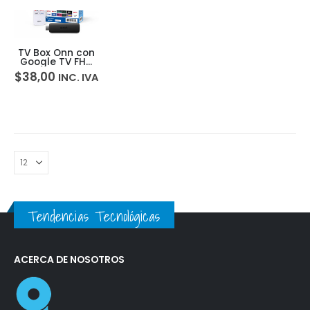
TV Box Onn con
Google TV FHD
Android TV
$
38,00
INC. IVA
Chromecast
Tendencias Tecnológicas
ACERCA DE NOSOTROS