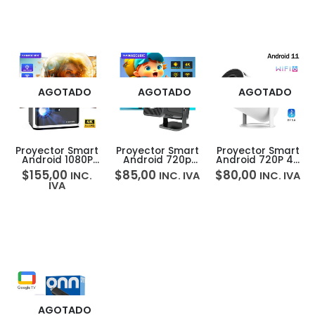
AGOTADO
AGOTADO
AGOTADO
Proyector Smart
Proyector Smart
Proyector Smart
Android 1080P
Android 720p
Android 720P 4K
580ANSI
300ANSI
HY300 Pro
$
155,00
$
85,00
$
80,00
INC.
INC. IVA
INC. IVA
Magcubic HY350
Magcubic HY320
IVA
Pro
Mini
AGOTADO