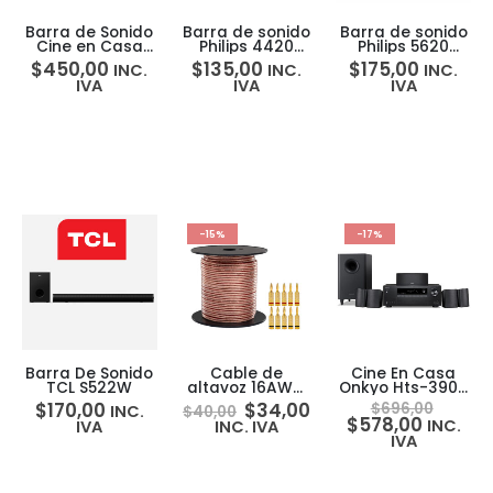
Barra de Sonido
Barra de sonido
Barra de sonido
Cine en Casa
Philips 4420
Philips 5620
VIZIO M-Series
5PHIBS1
5PHIBS2
$
450,00
$
135,00
$
175,00
INC.
INC.
INC.
5.1 Dolby Atmos
IVA
IVA
IVA
DTS:X M51ax-J6
-15%
-17%
Barra De Sonido
Cable de
Cine En Casa
TCL S522W
altavoz 16AWG
Onkyo Hts-3900
cubierta PVC +
5.1 Recibidor +
$
170,00
$
34,00
$
696,00
INC.
$
40,00
conectores
Set 5 Parlantes +
$
578,00
INC.
IVA
INC. IVA
banana x10 Oro
Bajo
IVA
24K 30m Knox
Gear