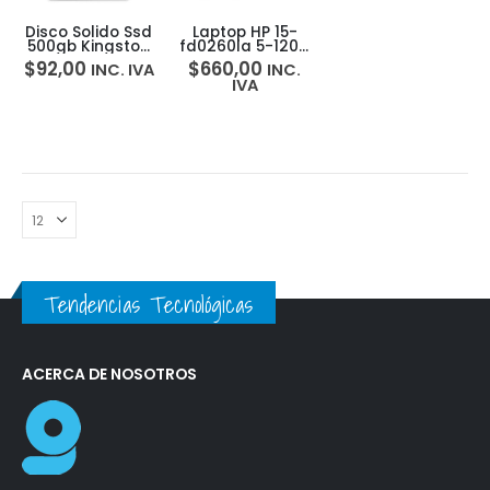
Disco Solido Ssd
Laptop HP 15-
500gb Kingston
fd0260la 5-120U
A2000 Nvme
16GB RAM 512GB
$
92,00
$
660,00
INC. IVA
INC.
Pcie M.2 2280
SSD 15.6HD
IVA
Tendencias Tecnológicas
ACERCA DE NOSOTROS