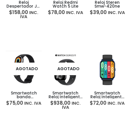
Reloj
Reloj Redmi
Reloj Steren
Despertador JBL
Watch 5 Lite
Smw-420ne
Horizon 3
$
158,00
$
78,00
$
39,00
INC.
INC. IVA
INC. IVA
IVA
AGOTADO
AGOTADO
Smartwatch
Smartwatch
Smartwatch
banda
Reloj Inteligente
Reloj Inteligente
inteligente
Apple Watch 11
Kieslect Calling
$
75,00
$
938,00
$
72,00
INC. IVA
INC.
INC. IVA
Xiaomi Mi Smart
46mm GPS
Ks Mini
IVA
Band 8