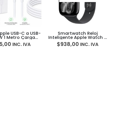
pple USB-C a USB-
Smartwatch Reloj
W 1 Metro Carga
Inteligente Apple Watch 11
da iPhone/iPad
46mm GPS
5,00
$
938,00
INC. IVA
INC. IVA