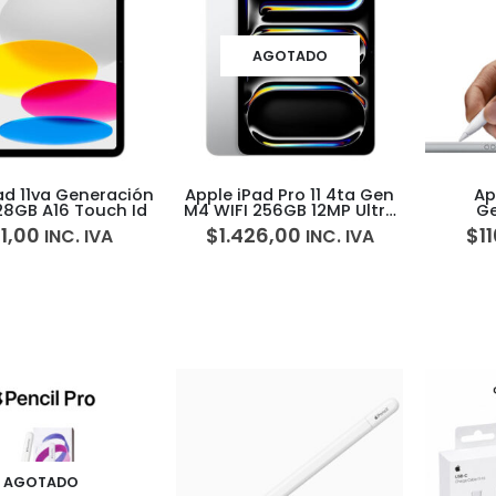
AGOTADO
ad 11va Generación
Apple iPad Pro 11 4ta Gen
Ap
128GB A16 Touch Id
M4 WIFI 256GB 12MP Ultra
Ge
Retina XDR
11,00
$
1.426,00
$
1
INC. IVA
INC. IVA
AGOTADO