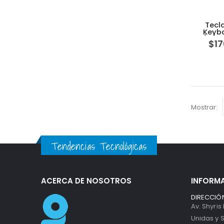
Tecl
Keybo
7/8/9 A
$
17
Mostrar:
Tendencias Tecnológicas
ACERCA DE NOSOTROS
INFORM
DIRECCIÓN
Av. Shyris
Unidas y S