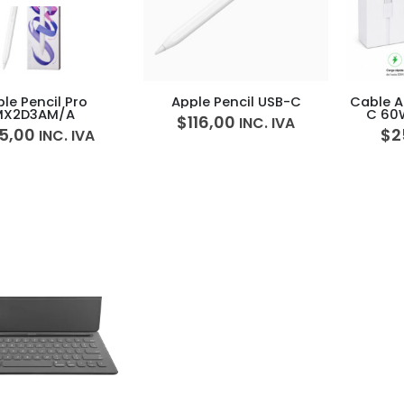
le Pencil Pro
Apple Pencil USB-C
Cable A
MX2D3AM/A
C 60
$
116,00
INC. IVA
Rápi
5,00
$
2
INC. IVA