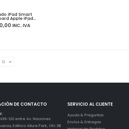
ado iPad Smart
ard Apple iPad
ir y Pro 10.5/10.2
0,00
INC. IVA
ACIÓN DE CONTACTO
SERVICIO AL CLIENTE
::
Ayuda & Preguntas
 N36-120 entre Av. Naciones
Envíos & Entregas
uecia, Edificio Allure Park, Ofc 3B
Historial de Pedidos