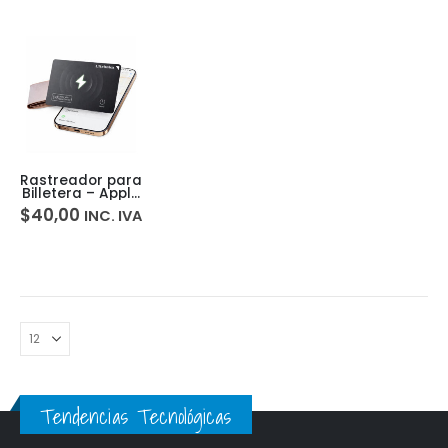
Rastreador para
Billetera – Apple
Find My iOS
$
40,00
INC. IVA
Airtag
Recargable.
Tendencias Tecnológicas