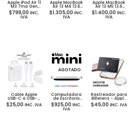
Apple iPad Air 11
Apple MacBook
Apple MacBook
M3 7ma Gen
Air 13 M4 13.6
Air 13 M5 13.6
WIFI 128GB 12MP
16GB 256GB
16GB 512GB
$
799,00
$
1.305,00
$
1.400,00
INC.
INC.
INC.
Liquid Retina
Liquid Retina
Liquid Retina
IVA
IVA
IVA
Touch ID
Touch ID
AGOTADO
Cable Apple
Computadora
Rastreador para
USB-C a USB-C
de Escritorio
Billetera – Apple
60W 1 Metro
Apple Mac Mini
Find My iOS
$
25,00
$
925,00
$
45,00
INC. IVA
INC.
INC. IVA
Carga Rápida
M4 10‑core 16GB
Airtag
IVA
iPhone/iPad
256GB
Recargable