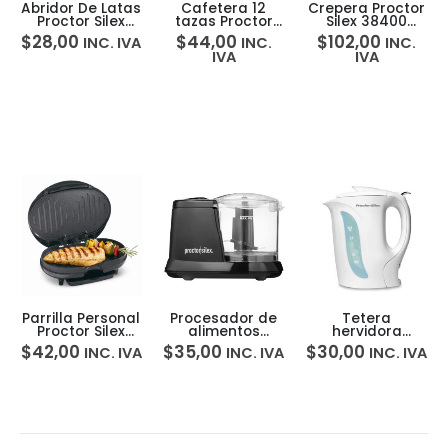
Abridor De Latas
Cafetera 12
Crepera Proctor
Proctor Silex
tazas Proctor
Silex 38400
75217F
Silex 48524RY
5H0009R
$
28,00
$
44,00
$
102,00
INC. IVA
INC.
INC.
IVA
IVA
Parrilla Personal
Procesador de
Tetera
Proctor Silex
alimentos
hervidora
25218P
Proctor Silex
Proctor Silex
$
42,00
$
35,00
$
30,00
INC. IVA
INC. IVA
INC. IVA
72507
K2070Y