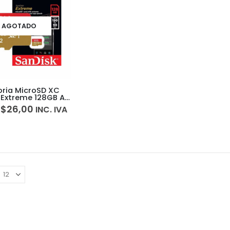
AGOTADO
ria MicroSD XC
 Extreme 128GB A2
HS-I U3 V30
$
26,00
INC. IVA