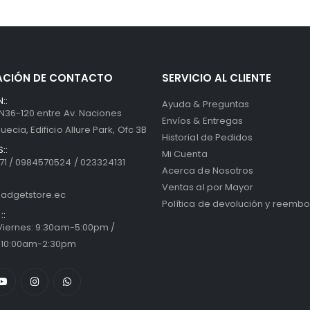
ACIÓN DE CONTACTO
SERVICIO AL CLIENTE
::
Ayuda & Preguntas
 N36-120 entre Av. Naciones
Envíos & Entregas
uecia, Edificio Allure Park, Ofc 3B
Historial de Pedidos
::
Mi Cuenta
1 / 0984570524 / 023324131
Acerca de Nosotros
Ventas al por Mayor
adgetstore.ec
Política de devolución y reembo
::
 Viernes: 9:30am-5:00pm /
 10:00am-2:30pm