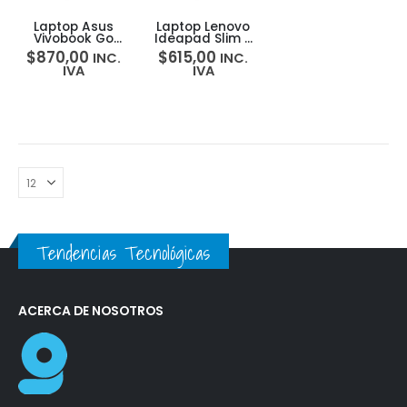
Laptop Asus
Laptop Lenovo
Vivobook Go
Ideapad Slim 3
E1504FA Amd
15AMN8 AMD
$
870,00
$
615,00
INC.
INC.
Ryzen 5-7520u
Ryzen 5-7520u
IVA
IVA
16gb 512gb 15.6″
8GB 512GB
FHD
15.6FHD
Tendencias Tecnológicas
ACERCA DE NOSOTROS