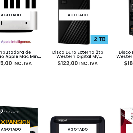
AGOTADO
AGOTADO
putadora de
Disco Duro Externo 2tb
Disco 
rio Apple Mac Mini
Western Digital My
Western
core 16GB 256GB
Passport Wd
5,00
$
122,00
$
1
INC. IVA
INC. IVA
AGOTADO
AGOTADO