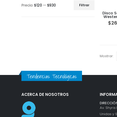
Precio:
$120
—
$930
Filtrar
Disco S
Wester
BLACK P
$
26
Mostrar:
Tendencias Tecnológicas
ACERCA DE NOSOTROS
INFORM
DIRECCIÓN
Av. Shyris
Unidas y S