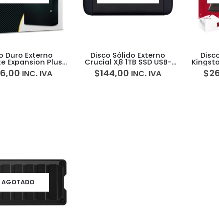
o Duro Externo
Disco Sólido Externo
Disc
e Expansion Plus
Crucial X8 1TB SSD USB-
Kingst
8TB USB 3.0
C/USB 3.0
USB-
6,00
$
144,00
$
2
INC. IVA
INC. IVA
AGOTADO