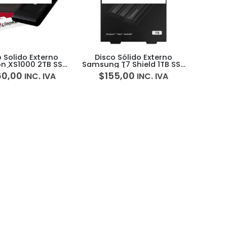
o Solido Externo
Disco Sólido Externo
on XS1000 2TB SSD
Samsung T7 Shield 1TB SSD
C/USB 1050Mbs
USB-C/USB 3.0 IP65
60,00
$
155,00
INC. IVA
INC. IVA