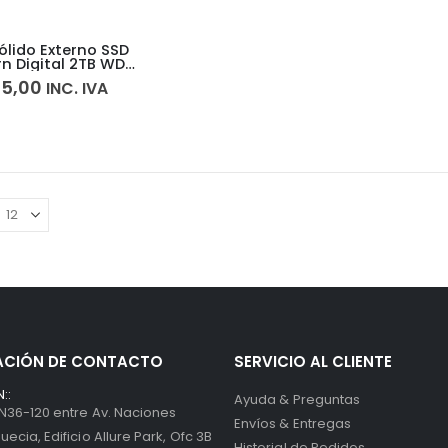
ólido Externo SSD
n Digital 2TB WD
40 Game Drive SSD
5,00
INC. IVA
ACIÓN DE CONTACTO
SERVICIO AL CLIENTE
::
Ayuda & Preguntas
 N36-120 entre Av. Naciones
Envíos & Entregas
uecia, Edificio Allure Park, Ofc 3B
Historial de Pedidos