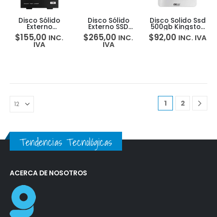
Disco Sólido
Disco Sólido
Disco Solido Ssd
Externo
Externo SSD
500gb Kingston
Samsung T7
Western Digital
A2000 Nvme
$
155,00
$
265,00
$
92,00
INC.
INC.
INC. IVA
Shield 1TB SSD
2TB WD BLACK
Pcie M.2 2280
IVA
IVA
USB-C/USB 3.0
P40
IP65
Game Drive SSD
1
2
Tendencias Tecnológicas
ACERCA DE NOSOTROS