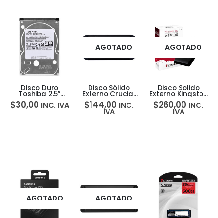
AGOTADO
AGOTADO
Disco Duro
Disco Sólido
Disco Solido
Toshiba 2.5″
Externo Crucial
Externo Kingston
500gb 5400rpm
X8 1TB SSD USB-
XS1000 2TB SSD
$
30,00
$
144,00
$
260,00
INC. IVA
INC.
INC.
C/USB 3.0
USB-C/USB
IVA
IVA
1050Mbs
AGOTADO
AGOTADO