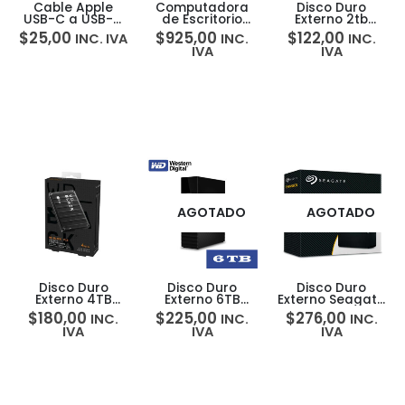
Cable Apple
Computadora
Disco Duro
USB-C a USB-C
de Escritorio
Externo 2tb
60W 1 Metro
Apple Mac Mini
Western Digital
$
25,00
$
925,00
$
122,00
INC. IVA
INC.
INC.
Carga Rápida
M4 10‑core 16GB
My Passport Wd
IVA
IVA
iPhone/iPad
256GB
AGOTADO
AGOTADO
Disco Duro
Disco Duro
Disco Duro
Externo 4TB
Externo 6TB
Externo Seagate
Western Digital
Western Digital
Expansion Plus
$
180,00
$
225,00
$
276,00
INC.
INC.
INC.
WD Black P10
My Book Wd
8TB USB 3.0
IVA
IVA
IVA