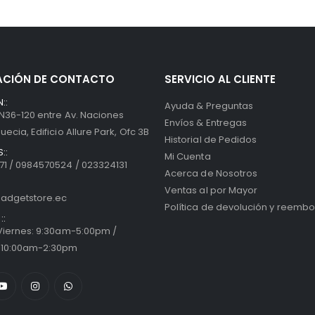
ACIÓN DE CONTACTO
SERVICIO AL CLIENTE
::
Ayuda & Preguntas
 N36-120 entre Av. Naciones
Envíos & Entregas
uecia, Edificio Allure Park, Ofc 3B
Historial de Pedidos
::
Mi Cuenta
1 / 0984570524 / 023324131
Acerca de Nosotros
Ventas al por Mayor
adgetstore.ec
Política de devolución y reembo
::
 Viernes: 9:30am-5:00pm /
 10:00am-2:30pm