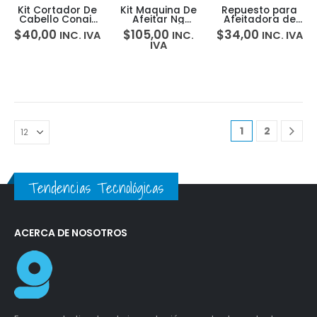
Kit Cortador De
Kit Maquina De
Repuesto para
Cabello Conair
Afeitar Ng
Afeitadora de
Hc108rgb
Deluxe Conair
barba x2 Philips
$
40,00
$
105,00
$
34,00
INC. IVA
INC.
INC. IVA
Men
Norelco
IVA
OneBlade 360
1
2
Tendencias Tecnológicas
ACERCA DE NOSOTROS