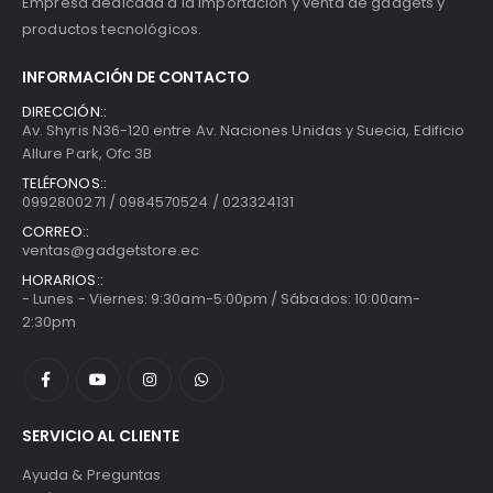
Empresa dedicada a la importación y venta de gadgets y
productos tecnológicos.
INFORMACIÓN DE CONTACTO
DIRECCIÓN::
Av. Shyris N36-120 entre Av. Naciones Unidas y Suecia, Edificio
Allure Park, Ofc 3B
TELÉFONOS::
0992800271 / 0984570524 / 023324131
CORREO::
ventas@gadgetstore.ec
HORARIOS::
- Lunes - Viernes: 9:30am-5:00pm / Sábados: 10:00am-
2:30pm
SERVICIO AL CLIENTE
Ayuda & Preguntas