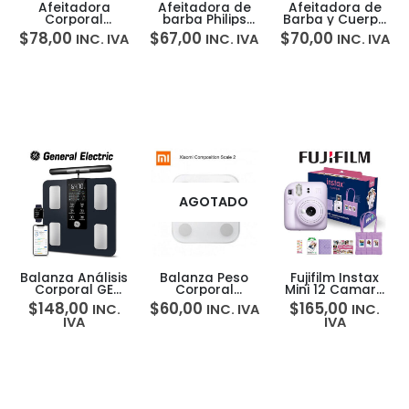
Afeitadora
Afeitadora de
Afeitadora de
Corporal
barba Philips
Barba y Cuerpo
Recargable Bi-
Norelco
Philips OneBlade
$
78,00
$
67,00
$
70,00
INC. IVA
INC. IVA
INC. IVA
Direccional
OneBlade Trim
Trim Edge Shave
Philips Norelco
Edge Shave 360
360
BodyGroom
5000
AGOTADO
Balanza Análisis
Balanza Peso
Fujifilm Instax
Corporal GE
Corporal
Mini 12 Camara
Smart Scale BT
Inteligente
Instantanea
$
148,00
$
60,00
$
165,00
INC.
INC. IVA
INC.
8 Electrodos 27
Xiaomi Mi Body
Imprime Fotos
IVA
IVA
Métricas
Composition
Holiday Bundle
Scale 2
Lila