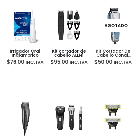
AGOTADO
Irrigador Oral
Kit cortador de
Kit Cortador De
Inalambrico
cabello ALLN1
Cabello Conair
Recargable
Conair Gmtl20r
18pzs Hc24
$
76,00
$
95,00
$
50,00
INC. IVA
INC. IVA
INC. IVA
Waterpik
Cordless Pulse