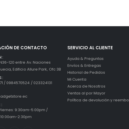
ACIÓN DE CONTACTO
SERVICIO AL CLIENTE
::
Ayuda & Preguntas
 N36-120 entre Av. Naciones
Envíos & Entregas
uecia, Edificio Allure Park, Ofc 3B
Historial de Pedidos
::
Mi Cuenta
1 / 0984570524 / 023324131
Acerca de Nosotros
Ventas al por Mayor
adgetstore.ec
Política de devolución y reembo
::
 Viernes: 9:30am-5:00pm /
 10:00am-2:30pm