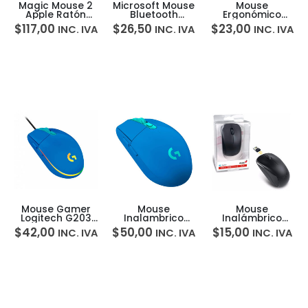
Magic Mouse 2
Microsoft Mouse
Mouse
Apple Ratón
Bluetooth
Ergonómico
Inalámbrico
Inalámbrico
Vertical
$
117,00
$
26,50
$
23,00
INC. IVA
INC. IVA
INC. IVA
Táctil
Windows Mac
Inalambrico Klip
Xtreme Kmw-
390
Mouse Gamer
Mouse
Mouse
Logitech G203
Inalambrico
Inalámbrico
Rgb Lightsync
Logitech G305
Wireless Genius
$
42,00
$
50,00
$
15,00
INC. IVA
INC. IVA
INC. IVA
8000 Dpi
Nx-7000 Con
6botones
Recibidor Usb