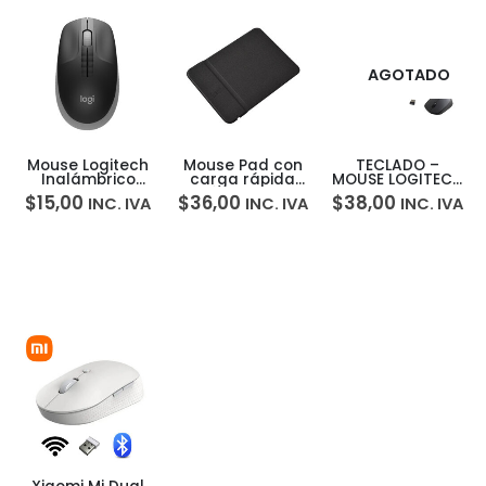
AGOTADO
Mouse Logitech
Mouse Pad con
TECLADO –
Inalámbrico
carga rápida
MOUSE LOGITECH
M190 USB
inalámbrica 15W
MK235 WIRELESS
$
15,00
$
36,00
$
38,00
INC. IVA
INC. IVA
INC. IVA
Ambidiestro
para Celular
USB BLACK
Windows Mac