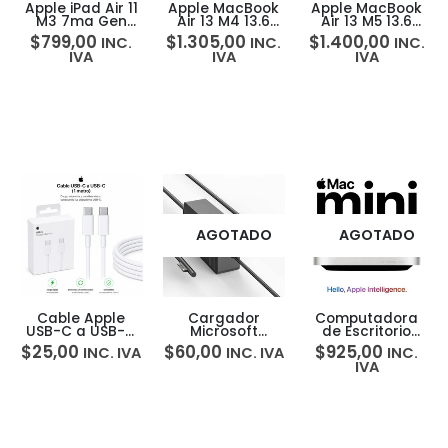
Apple iPad Air 11
Apple MacBook
Apple MacBook
M3 7ma Gen
Air 13 M4 13.6
Air 13 M5 13.6
WIFI 128GB 12MP
16GB 256GB
16GB 512GB
$
799,00
$
1.305,00
$
1.400,00
INC.
INC.
INC.
Liquid Retina
Liquid Retina
Liquid Retina
IVA
IVA
IVA
Touch ID
Touch ID
AGOTADO
AGOTADO
Cable Apple
Cargador
Computadora
USB-C a USB-C
Microsoft
de Escritorio
60W 1 Metro
Surface 65W
Apple Mac Mini
$
25,00
$
60,00
$
925,00
INC. IVA
INC. IVA
INC.
Carga Rápida
para Surface
M4 10‑core 16GB
IVA
iPhone/iPad
Pro & Surface
256GB
Laptop 1706