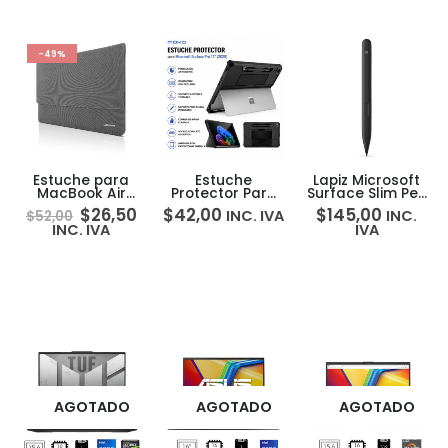
-49%
Estuche para
Estuche
Lapiz Microsoft
MacBook Air
Protector Para
Surface Slim Pen
Lenovo Ultra
Microsoft
2
$
26,50
$
42,00
$
145,00
INC. IVA
INC.
$
52,00
Slim Sleeve
Surface Pro 12 –
INC. IVA
IVA
MoKo
AGOTADO
AGOTADO
AGOTADO