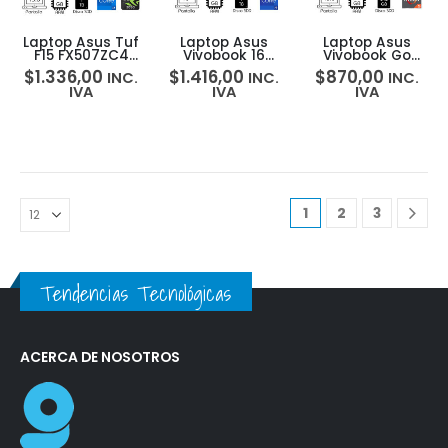
Laptop Asus Tuf
Laptop Asus
Laptop Asus
F15 FX507ZC4
Vivobook 16
Vivobook Go
15.6″ 144Hz i7-
X1605VA Intel I9-
E1504FA Amd
$
1.336,00
$
1.416,00
$
870,00
INC.
INC.
INC.
12700H 16GB 1TB
13900 16Gb 1TB
Ryzen 5-7520u
IVA
IVA
IVA
3050
16″FHD
16gb 512gb 15.6″
FHD
1
2
3
Tendencias Tecnológicas
ACERCA DE NOSOTROS