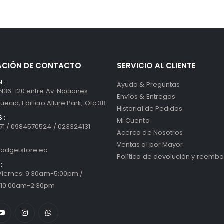
ACIÓN DE CONTACTO
SERVICIO AL CLIENTE
::
Ayuda & Preguntas
 N36-120 entre Av. Naciones
Envíos & Entregas
uecia, Edificio Allure Park, Ofc 3B
Historial de Pedidos
::
Mi Cuenta
1 / 0984570524 / 023324131
Acerca de Nosotros
Ventas al por Mayor
adgetstore.ec
Política de devolución y reembo
::
 Viernes: 9:30am-5:00pm /
 10:00am-2:30pm