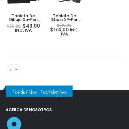
Tableta De
Tableta De
Dibujo Xp-Pen
Dibujo XP-Pen
Deco Fun S
Deco Pro MW
$
43,00
$
210,00
$
50,00
2Gen BT +
$
174,00
INC.
INC. IVA
Keydial ACK05
IVA
Tendencias Tecnológicas
ACERCA DE NOSOTROS