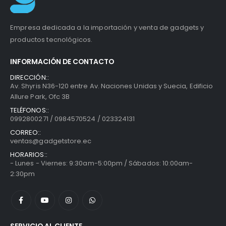
Empresa dedicada a la importación y venta de gadgets y
productos tecnológicos.
INFORMACIÓN DE CONTACTO
DIRECCIÓN::
Av. Shyris N36-120 entre Av. Naciones Unidas y Suecia, Edificio
Allure Park, Ofc 3B
TELÉFONOS::
0992800271 / 0984570524 / 023324131
CORREO::
ventas@gadgetstore.ec
HORARIOS::
- Lunes - Viernes: 9:30am-5:00pm / Sábados: 10:00am-
2:30pm