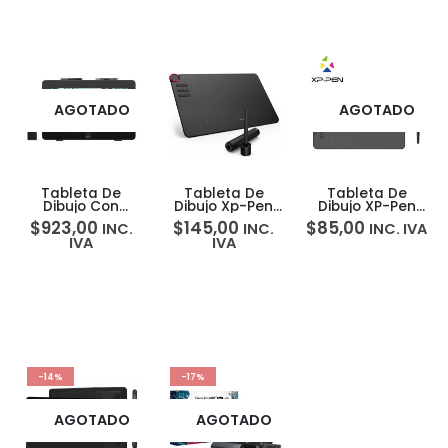
AGOTADO
AGOTADO
Tableta De
Tableta De
Tableta De
Dibujo Con
Dibujo Xp-Pen
Dibujo XP-Pen
Pantalla XP-Pen
Deco 03
Deco Deco 01 V3
$
923,00
$
145,00
$
85,00
INC.
INC.
INC. IVA
Artist Pro 24
Wireless
16K
IVA
IVA
Gen2 165hz 16K
MD240QH
-14%
-17%
AGOTADO
AGOTADO