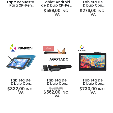
Lápiz Repuesto
Tablet Android
Tableta De
Para XP-Pen
de Dibujo XP-Pen
Dibujo Con
Magic Drawing
Magic Drawing
Pantalla Xp-pen
$
599,00
$
276,00
INC.
INC.
Pad PD04
Pad 12.2
Artist 10″ 2da
IVA
IVA
8GB/256GB
Gen
-9%
AGOTADO
Tableta De
Tableta De
Tableta De
Dibujo Con
Dibujo Con
Dibujo Con
Pantalla Xp-pen
Pantalla XP-Pen
Pantalla XP-Pen
$
332,00
$
730,00
$
620,00
INC.
INC.
Artist 12″ 2da
Artist 16 Pro
Artist 22 Plus 16K
$
562,00
INC.
IVA
IVA
Gen
2Gen 2.5K +
IVA
Keydial ACK05