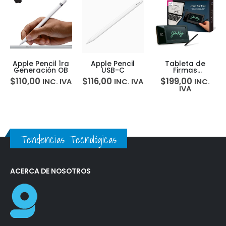
Apple Pencil 1ra
Apple Pencil
Tableta de
Generación OB
USB-C
Firmas
Electrónica con
$
110,00
$
116,00
$
199,00
INC. IVA
INC. IVA
INC.
Pantalla
IVA
PenPower
ePaper SignPad
Tendencias Tecnológicas
ACERCA DE NOSOTROS