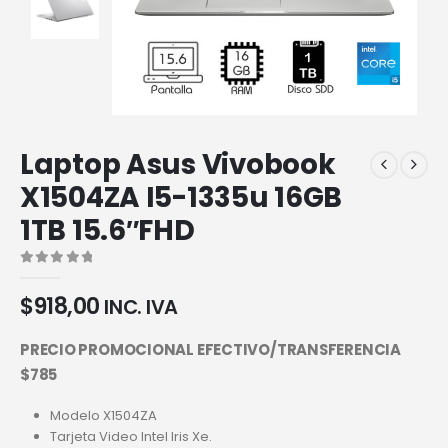
Laptop Asus Vivobook
X1504ZA I5-1335u 16GB
1TB 15.6″FHD
0
out of 5
$
918,00
INC. IVA
PRECIO PROMOCIONAL EFECTIVO/TRANSFERENCIA
$785
Modelo X1504ZA
Tarjeta Video Intel Iris Xe.