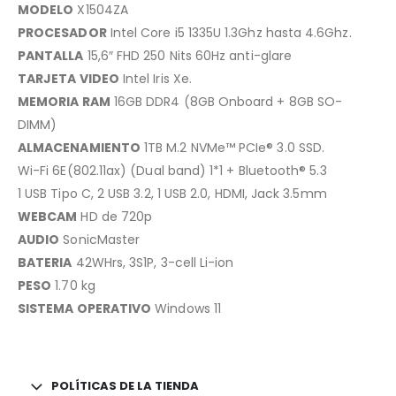
MODELO
X1504ZA
PROCESADOR
Intel Core i5 1335U 1.3Ghz hasta 4.6Ghz.
PANTALLA
15,6″ FHD 250 Nits 60Hz anti-glare
TARJETA VIDEO
Intel Iris Xe.
MEMORIA RAM
16GB DDR4 (8GB Onboard + 8GB SO-
DIMM)
ALMACENAMIENTO
1TB M.2 NVMe™ PCIe® 3.0 SSD.
Wi-Fi 6E(802.11ax) (Dual band) 1*1 + Bluetooth® 5.3
1 USB Tipo C, 2 USB 3.2, 1 USB 2.0, HDMI, Jack 3.5mm
WEBCAM
HD de 720p
AUDIO
SonicMaster
BATERIA
42WHrs, 3S1P, 3-cell Li-ion
PESO
1.70 kg
SISTEMA OPERATIVO
Windows 11
POLÍTICAS DE LA TIENDA