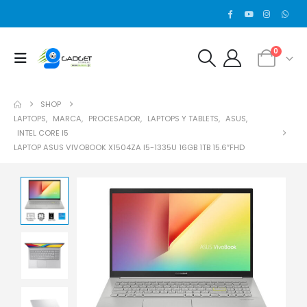
0
SHOP
LAPTOPS
,
MARCA
,
PROCESADOR
,
LAPTOPS Y TABLETS
,
ASUS
,
INTEL CORE I5
LAPTOP ASUS VIVOBOOK X1504ZA I5-1335U 16GB 1TB 15.6″FHD