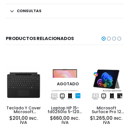
CONSULTAS
PRODUCTOS RELACIONADOS
AGOTADO
Teclado Y Cover
Laptop HP 15-
Microsoft
Microsoft
fd0260la 5-120U
Surface Pro 12
Surface Pro
16GB RAM 512GB
Copilot+ 12″
$
201,00
$
660,00
$
1.265,00
INC.
INC.
INC.
Keyboard Cover
SSD 15.6HD
Snapdragon X
IVA
IVA
IVA
Copilot +Pen
Plus 16GB 512GB
Storage
Win11