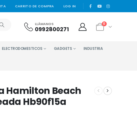
|
NTA
CARRITO DE COMPRA
LOG IN
LLÁMANOS
0
0992800271
ELECTRODOMESTICOS
GADGETS
INDUSTRIA
a Hamilton Beach
teada Hb90f15a