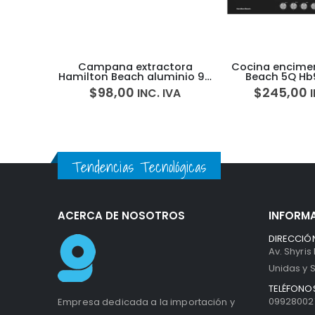
Campana extractora
Cocina encime
Hamilton Beach aluminio 90
Beach 5Q H
cm Negra Hb90f15n
$
98,00
$
245,00
INC. IVA
5hca000
Tendencias Tecnológicas
ACERCA DE NOSOTROS
INFORM
DIRECCIÓN
Av. Shyris
Unidas y S
TELÉFONOS
099280027
Empresa dedicada a la importación y