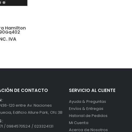
ra Hamilton
b90Gq402
INC. IVA
ACIÓN DE CONTACTO
SERVICIO AL CLIENTE
::
Ayuda & Preguntas
 N36-120 entre Av. Naciones
Envíos & Entregas
uecia, Edificio Allure Park, Ofc 3B
Historial de Pedidos
::
Mi Cuenta
1 / 0984570524 / 023324131
Acerca de Nosotros