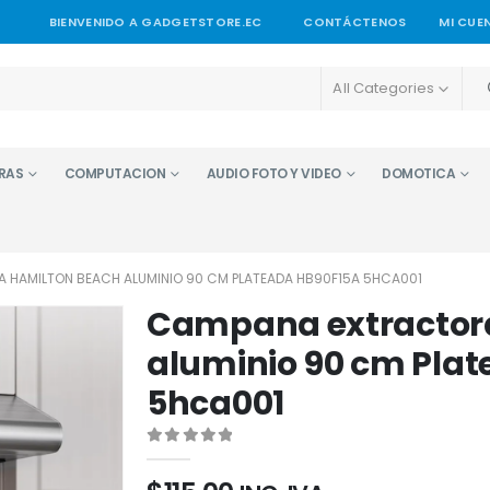
BIENVENIDO A GADGETSTORE.EC
CONTÁCTENOS
MI CUE
All Categories
RAS
COMPUTACION
AUDIO FOTO Y VIDEO
DOMOTICA
 HAMILTON BEACH ALUMINIO 90 CM PLATEADA HB90F15A 5HCA001
Campana extractor
aluminio 90 cm Pla
5hca001
0
out of 5