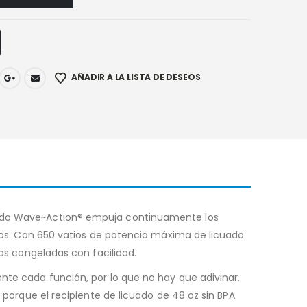
AÑADIR A LA LISTA DE DESEOS
ntado Wave~Action® empuja continuamente los
duros. Con 650 vatios de potencia máxima de licuado
tas congeladas con facilidad.
ente cada función, por lo que no hay que adivinar.
l porque el recipiente de licuado de 48 oz sin BPA