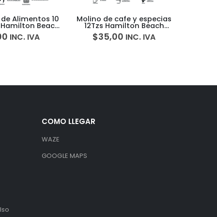
 cafe y especias
Procesador de alimentos
Water
Hamilton Beach
Proctor Silex 72507
Irri
0R 5H0009C
,00
$
35,00
INC. IVA
INC. IVA
COMO LLEGAR
WAZE
GOOGLE MAPS
lso