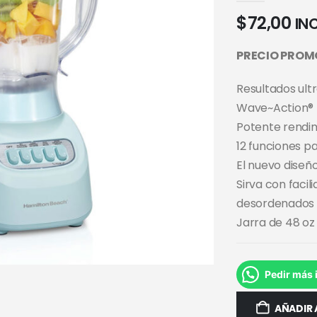
$
72,00
INC
PRECIO PROM
Resultados ult
Wave~Action®
Potente rendim
12 funciones p
El nuevo diseño
Sirva con facil
desordenados
Jarra de 48 oz
Pedir más 
AÑADIR 