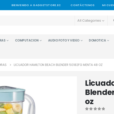
BIENVENIDO A GADGETSTORE.EC
CONTÁCTENOS
MI CUE
All Categories
RAS
COMPUTACION
AUDIO FOTO Y VIDEO
DOMOTICA
ORAS
LICUADOR HAMILTON BEACH BLENDER 50182FG MENTA 48 OZ
Licuad
Blende
oz
0
out of 5