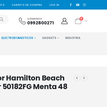
|
NTA
CARRITO DE COMPRA
LOG IN
LLÁMANOS
0
0992800271
ELECTRODOMESTICOS
GADGETS
INDUSTRIA
or Hamilton Beach
r 50182FG Menta 48