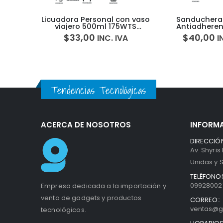
 con vaso
Sanduchera 2 panes
Abridor De L
175WTS
Antiadherente 820w
Silex 
51101V
Hamilton Beach 25430
$
40,00
$
28,00
 IVA
INC. IVA
5H0006T
Tendencias Tecnológicas
ACERCA DE NOSOTROS
INFORM
DIRECCIÓN
Av. Shyris
Unidas y S
TELÉFONOS
099280027
Empresa dedicada a la importación y
venta de gadgets y productos
CORREO::
ventas@g
tecnológicos.