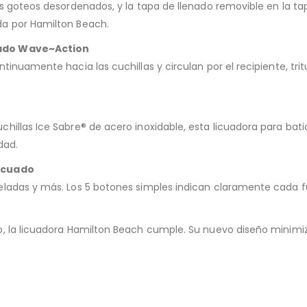
s goteos desordenados, y la tapa de llenado removible en la tapa
da por Hamilton Beach.
tado Wave~Action
ntinuamente hacia las cuchillas y circulan por el recipiente, 
illas Ice Sabre® de acero inoxidable, esta licuadora para bati
dad.
licuado
ladas y más. Los 5 botones simples indican claramente cada fu
 la licuadora Hamilton Beach cumple. Su nuevo diseño minimiza e