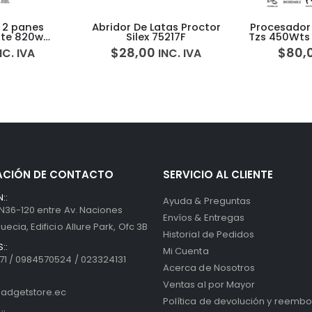
atas Proctor
Procesador de Alimentos 10
Molino de
75217F
Tzs 450Wts Hamilton Beach
12Tzs 
70730 5H00009
8035
$
80,00
$
35
INC. IVA
INC. IVA
ACIÓN DE CONTACTO
SERVICIO AL CLIENTE
::
Ayuda & Preguntas
 N36-120 entre Av. Naciones
Envíos & Entregas
uecia, Edificio Allure Park, Ofc 3B
Historial de Pedidos
::
Mi Cuenta
1 / 0984570524 / 023324131
Acerca de Nosotros
Ventas al por Mayor
adgetstore.ec
Política de devolución y reembo