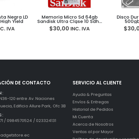
nta Negra LD
Memoria Micro Sd 64gb
Disco Dur
High Yield
Sandisk Ultra Clase 10 Sdhc
500g
120mb/s
$
30,00
$
30,
C. IVA
INC. IVA
ACIÓN DE CONTACTO
SERVICIO AL CLIENTE
::
Ayuda & Preguntas
 N36-120 entre Av. Naciones
Envíos & Entregas
uecia, Edificio Allure Park, Ofc 3B
Historial de Pedidos
::
Mi Cuenta
1 / 0984570524 / 023324131
Acerca de Nosotros
Ventas al por Mayor
adgetstore.ec