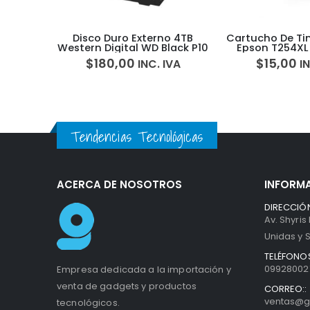
l De 4
Disco Duro Externo 4TB
Cartucho De Ti
Pcle
Western Digital WD Black P10
Epson T254XL 
$
180,00
$
15,00
VA
INC. IVA
IN
Tendencias Tecnológicas
ACERCA DE NOSOTROS
INFORM
DIRECCIÓN
Av. Shyris
Unidas y S
TELÉFONOS
099280027
Empresa dedicada a la importación y
venta de gadgets y productos
CORREO::
ventas@g
tecnológicos.