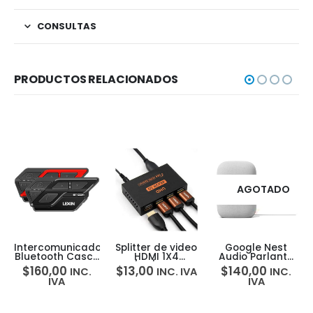
CONSULTAS
PRODUCTOS RELACIONADOS
AGOTADO
Intercomunicador
Splitter de video
Google Nest
Bluetooth Casco
HDMI 1X4
Audio Parlante
Lexin Et-com
4K/2K/1080p –
Inteligente
$
160,00
$
13,00
$
140,00
INC.
INC. IVA
INC.
1000m 2-pack
Replica video x4
Asistente De
IVA
IVA
Google