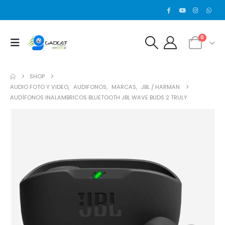
0
SHOP
AUDIO FOTO Y VIDEO
,
AUDIFONOS
,
MARCAS
,
JBL / HARMAN
AUDÍFONOS INALAMBRICOS BLUETOOTH JBL WAVE BUDS 2 TRULY