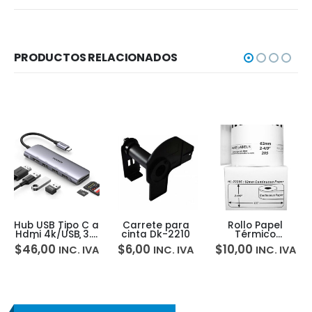
PRODUCTOS RELACIONADOS
Hub USB Tipo C a
Carrete para
Rollo Papel
Hdmi 4k/USB 3.0
cinta Dk-2210
Térmico
x3/microSD/SD
Adhesivo
$
46,00
$
6,00
$
10,00
INC. IVA
INC. IVA
INC. IVA
Ugreen
Brother Dk-2205
Cinta Etiqueta