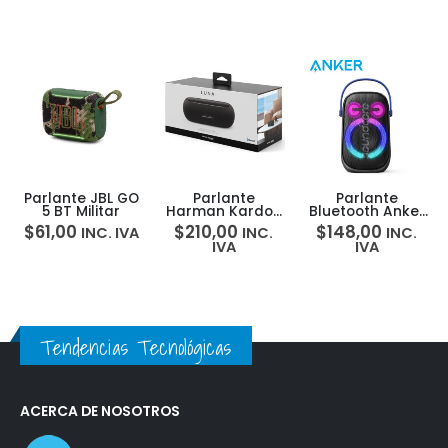
Parlante JBL GO
Parlante
Parlante
5 BT Militar
Harman Kardon
Bluetooth Anker
Luna 2 40W
Soundcore Rave
$
61,00
$
210,00
$
148,00
INC. IVA
INC.
INC.
Neo 2 18H 80W
IVA
IVA
Luces
Waterproof
Tendencias Tecnológicas
ACERCA DE NOSOTROS