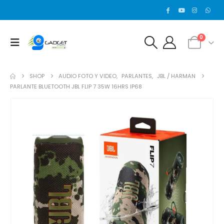
0
SHOP
AUDIO FOTO Y VIDEO
,
PARLANTES
,
JBL / HARMAN
PARLANTE BLUETOOTH JBL FLIP 7 35W 16HRS IP68