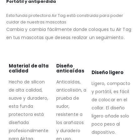
Portátil y antipérdida
Esta funda protectora Air Tag está construida para poder
cuidar de nuestras mascotas
Cambia y cambia fácilmente donde coloques tu Air Tag
en tus mascotas que deseas realizar un seguimiento.
Material de alta
Diseño
calidad
anticaídas
Diseño ligero
Hecho de silicon
Anticaídas,
Ligero, compacto
de alta calidad,
anticolisión, a
y portátil, es fácil
suave y duradero,
prueba de
de colocar en el
esta funda
sudor,
collar. El diseño
protectora está
resistente a
ligero añade solo
diseñada
los arañazos
poco peso al
profesionalmente
y duradero
dispositivo.
para Airtag.
en uso..