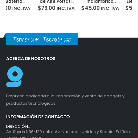
de Aire Portatil
Inalámbrico
Eléctrico Xiaomi
Recargable
3en1 Apple
Mi Cordless
$
79,00
$
45,00
$
58,00
INC. IVA
INC. IVA
INC. IVA
Xiaomi Air
Watch iPhone
Screwdriver 12
Compressor 2
Celular 15W
brocas
Foldable
Tendencias Tecnológicas
ACERCA DE NOSOTROS
Empresa dedicada a la importación y venta de gadgets y
productos tecnológicos.
INFORMACIÓN DE CONTACTO
DIRECCIÓN::
Av. Shyris N36-120 entre Av. Naciones Unidas y Suecia, Edificio