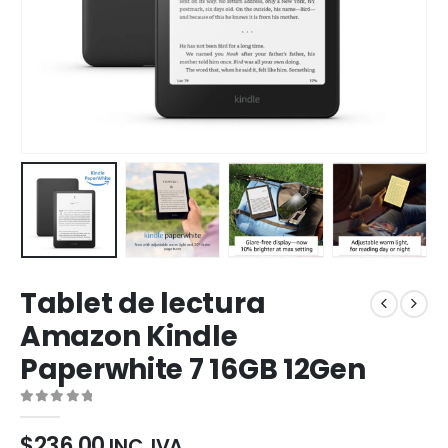
Tablet de lectura
Amazon Kindle
Paperwhite 7 16GB 12Gen
0
out of 5
$
236,00
INC. IVA