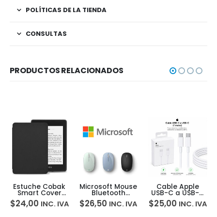
POLÍTICAS DE LA TIENDA
CONSULTAS
PRODUCTOS RELACIONADOS
Estuche Cobak
Microsoft Mouse
Cable Apple
Smart Cover
Bluetooth
USB-C a USB-C
para Kindle 6
Inalámbrico
60W 1 Metro
$
24,00
$
26,50
$
25,00
INC. IVA
INC. IVA
INC. IVA
11va Gen
Windows Mac
Carga Rápida
iPhone/iPad