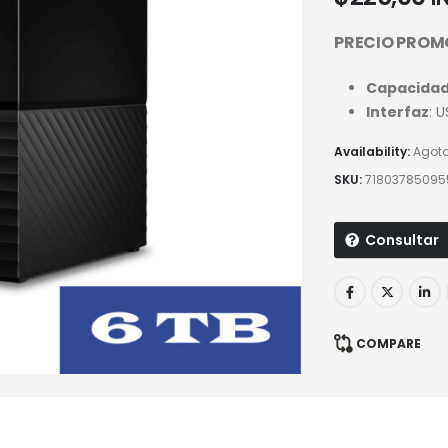
PRECIO PROM
Capacida
Interfaz
: 
Availability:
Agot
SKU:
71803785095
Consultar
COMPARE