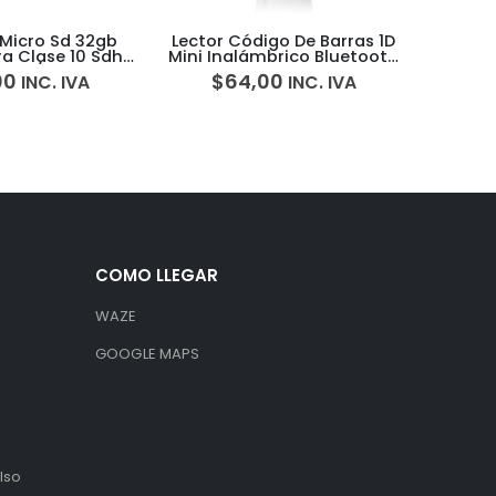
Micro Sd 32gb
Lector Código De Barras 1D
Disco
ra Clase 10 Sdhc
Mini Inalámbrico Bluetooth
5
8mb/s
Usb Eyoyo EY-015C
00
$
64,00
$
INC. IVA
INC. IVA
COMO LLEGAR
WAZE
GOOGLE MAPS
lso