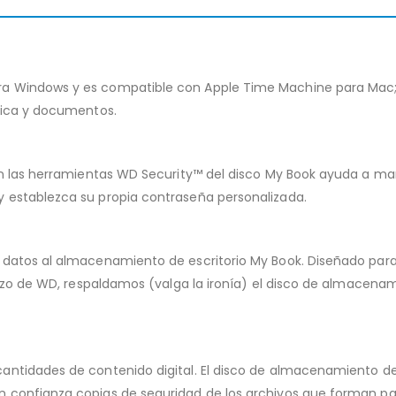
 Windows y es compatible con Apple Time Machine para Mac; el
úsica y documentos.
on las herramientas WD Security™ del disco My Book ayuda a ma
 establezca su propia contraseña personalizada.
datos al almacenamiento de escritorio My Book. Diseñado para sa
plazo de WD, respaldamos (valga la ironía) el disco de almacen
antidades de contenido digital. El disco de almacenamiento de
confianza copias de seguridad de los archivos que forman part