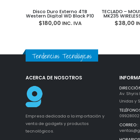
crosoft
Disco Duro Externo 4TB
TECLADO – MOU
Cover
Western Digital WD Black P10
MK235 WIRELES
$
180,00
$
38,00
IVA
INC. IVA
I
Tendencias Tecnológicas
ACERCA DE NOSOTROS
INFORM
DIRECCIÓN
Av. Shyris
Unidas y S
TELÉFONOS
099280027
Empresa dedicada a la importación y
venta de gadgets y productos
CORREO::
ventas@g
tecnológicos.
HORARIOS