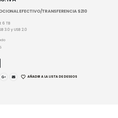
OCIONAL EFECTIVO/TRANSFERENCIA $210
d
: 6 TB
USB 3.0 y USB 2.0
ado
5
AÑADIR A LA LISTA DE DESEOS