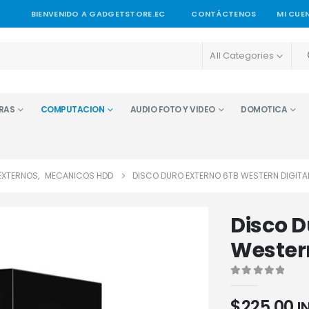
BIENVENIDO A GADGETSTORE.EC
CONTÁCTENOS
MI CUE
All Categories
RAS
COMPUTACION
AUDIO FOTO Y VIDEO
DOMOTICA
EXTERNOS
,
MECANICOS HDD
DISCO DURO EXTERNO 6TB WESTERN DIGITA
Disco D
Wester
0
out of 5
$
225,00
I