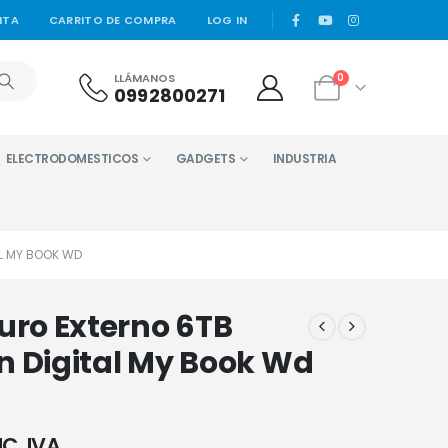
|
NTA
CARRITO DE COMPRA
LOG IN
LLÁMANOS
0
0992800271
ELECTRODOMESTICOS
GADGETS
INDUSTRIA
L MY BOOK WD
uro Externo 6TB
n Digital My Book Wd
NC. IVA