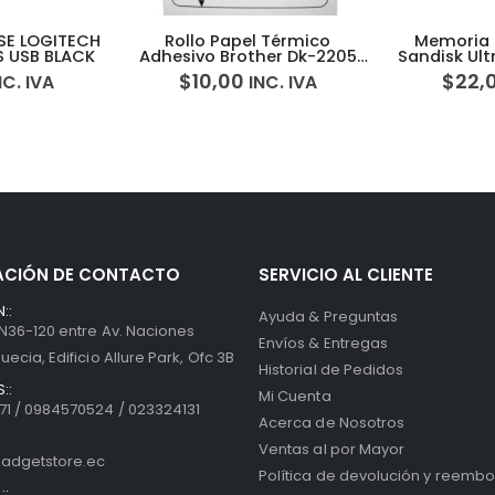
SE LOGITECH
Rollo Papel Térmico
Memoria 
S USB BLACK
Adhesivo Brother Dk-2205
Sandisk Ult
Cinta Etiqueta
9
$
10,00
$
22,
NC. IVA
INC. IVA
ACIÓN DE CONTACTO
SERVICIO AL CLIENTE
::
Ayuda & Preguntas
 N36-120 entre Av. Naciones
Envíos & Entregas
uecia, Edificio Allure Park, Ofc 3B
Historial de Pedidos
::
Mi Cuenta
1 / 0984570524 / 023324131
Acerca de Nosotros
Ventas al por Mayor
adgetstore.ec
Política de devolución y reembo
::