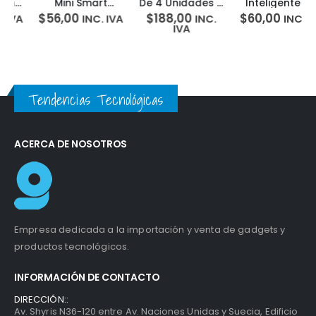
Mini Smart
De 4 Unidades –
Inteligente Luz
Remote IR –
Localizador
Smart Wifi Light
$
56,00
$
188,00
$
60,00
INC. IVA
INC.
INC. IVA
Google Alexa
Switch Tp-link
IVA
IFTTT
HS220
Tendencias Tecnológicas
ACERCA DE NOSOTROS
Empresa dedicada a la importación y venta de gadgets y
productos tecnológicos.
INFORMACIÓN DE CONTACTO
DIRECCIÓN::
Av. Shyris N36-120 entre Av. Naciones Unidas y Suecia, Edificio