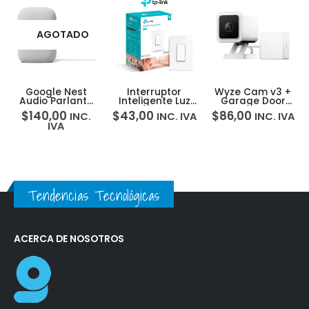
AGOTADO
Google Nest
Interruptor
Wyze Cam v3 +
Audio Parlante
Inteligente Luz
Garage Door
Inteligente
Smart Wifi Light
Controller
$
140,00
$
43,00
$
86,00
INC.
INC. IVA
INC. IVA
Asistente De
Switch Tp-link
Bundle
IVA
Google
HS200
Tendencias Tecnológicas
ACERCA DE NOSOTROS