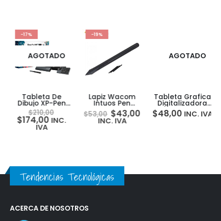
-17%
-19%
AGOTADO
AGOTADO
Tableta De
Lapiz Wacom
Tableta Grafica
Dibujo XP-Pen
Intuos Pen
Digitalizadora
Deco Pro MW
Lp190k Para
One By Wacom
$
43,00
$
48,00
$
210,00
INC. IVA
$
53,00
2Gen BT +
Intuos Creative
Small Ctl-472
$
174,00
INC.
INC. IVA
Keydial ACK05
Pen
IVA
Tendencias Tecnológicas
ACERCA DE NOSOTROS