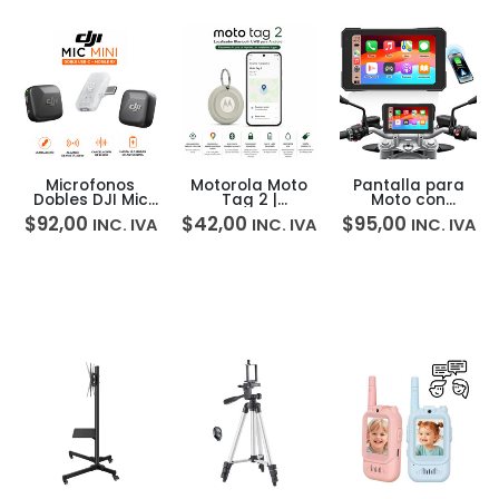
Microfonos
Motorola Moto
Pantalla para
Dobles DJI Mic
Tag 2 |
Moto con
Mini USB-C +
Localizador
CarPlay y
$
92,00
$
42,00
$
95,00
INC. IVA
INC. IVA
INC. IVA
Mobile RX
Bluetooth UWB
Android Auto 5”
para Android
Bluetooth Q5S