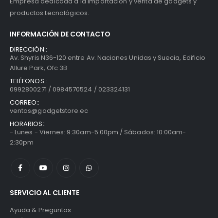
Empresa dedicada a la importación y venta de gadgets y
productos tecnológicos.
INFORMACIÓN DE CONTACTO
DIRECCIÓN::
Av. Shyris N36-120 entre Av. Naciones Unidas y Suecia, Edificio
Allure Park, Ofc 3B
TELÉFONOS::
0992800271 / 0984570524 / 023324131
CORREO::
ventas@gadgetstore.ec
HORARIOS::
- Lunes - Viernes: 9:30am-5:00pm / Sábados: 10:00am-
2:30pm
SERVICIO AL CLIENTE
Ayuda & Preguntas