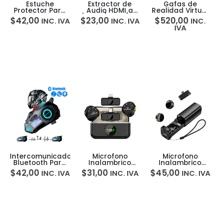
Estuche
Extractor de
Gafas de
Protector Para
Audio HDMI a
Realidad Virtual
Microsoft
Óptico/SPDIF/Coaxial/3.5mm/2CH/5.1C
– Meta Quest 3S
$
42,00
$
23,00
$
520,00
INC. IVA
INC. IVA
INC.
Surface Pro 12 –
2.0 4K 60Hz HDR
128GB
IVA
MoKo
Intercomunicador
Microfono
Microfono
Bluetooth Para
Inalambrico
Inalambrico
Casco
Doble Lightning
Doble USB-C A3
$
42,00
$
31,00
$
45,00
INC. IVA
INC. IVA
INC. IVA
Motocicleta
+ USB-C AI Noise
con Reducción
500m K09
Q9
de Ruido