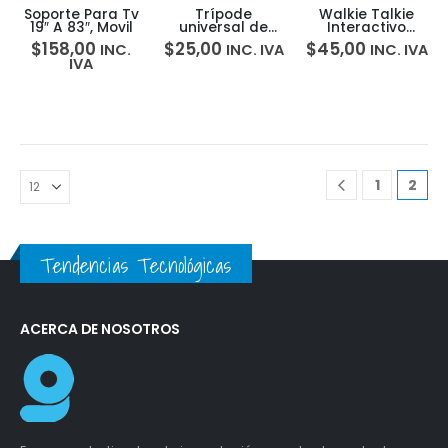
Soporte Para Tv
Trípode
Walkie Talkie
19″ A 83″, Movil
universal de
Interactivo
aluminio 105cm
Infantil con
$
158,00
$
25,00
$
45,00
INC.
INC. IVA
INC. IVA
con soporte
Video
IVA
celular/cámaras
Recargable
Steren MOV-049
100mt
1
2
Tendencias Tecnológicas
ACERCA DE NOSOTROS