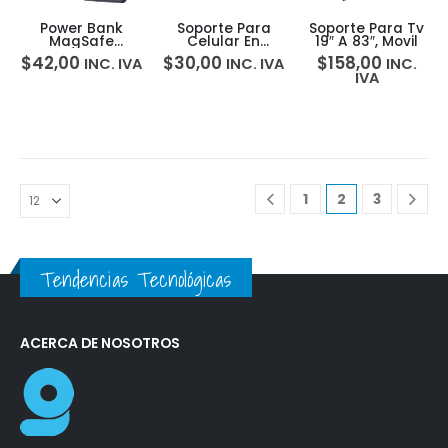
Power Bank
Soporte Para
Soporte Para Tv
MagSafe
Celular En
19″ A 83″, Movil
Magnético
Laptop
$
42,00
$
30,00
$
158,00
INC. IVA
INC. IVA
INC.
Baseus Picogo
Compatible Con
IVA
5000mAh iPhone
Magsafe Pod-
+ USB-C
360
1
2
3
Tendencias Tecnológicas
ACERCA DE NOSOTROS