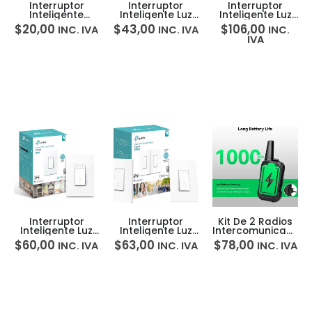
Interruptor
Interruptor
Interruptor
Inteligente
Inteligente Luz
Inteligente Luz
Inalámbrico
Smart Wifi Light
Smart Wifi Light
$
20,00
$
43,00
$
106,00
INC. IVA
INC. IVA
INC.
Xiaomi Mi
Switch Tp-link
Switch Tp-link
IVA
Wireless Switch
HS200
HS200 3-PACK
Interruptor
Interruptor
Kit De 2 Radios
Inteligente Luz
Inteligente Luz
Intercomunicadore
Smart Wifi Light
x2 3 Way Smart
Con Cargador
$
60,00
$
63,00
$
78,00
INC. IVA
INC. IVA
INC. IVA
Switch Tp-link
Switch Wifi Tp-
Usb Gris Rad-
HS220
link HS210 KIT
020gr