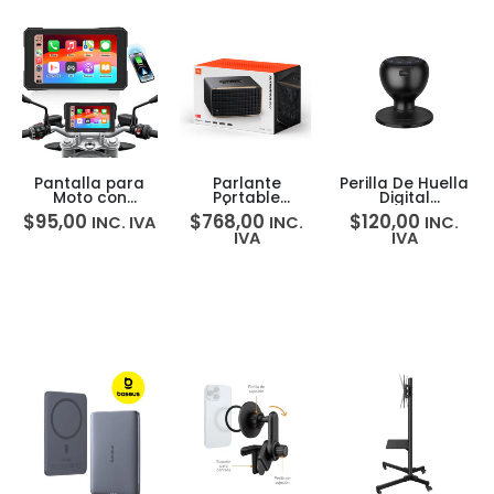
Pantalla para
Parlante
Perilla De Huella
Moto con
Portable
Digital
CarPlay y
WIFI/Bluetooth
Biométrica
$
95,00
$
768,00
$
120,00
INC. IVA
INC.
INC.
Android Auto 5”
JBL Authentics
Bluetooth lock-
IVA
IVA
Bluetooth Q5S
500
320
Google+Alexa