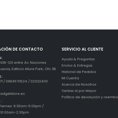
ACIÓN DE CONTACTO
SERVICIO AL CLIENTE
::
Ayuda & Preguntas
 N36-120 entre Av. Naciones
Envíos & Entregas
uecia, Edificio Allure Park, Ofc 3B
Historial de Pedidos
::
Mi Cuenta
1 / 0984570524 / 023324131
Acerca de Nosotros
Ventas al por Mayor
adgetstore.ec
Política de devolución y reembo
::
 Viernes: 9:30am-5:00pm /
 10:00am-2:30pm