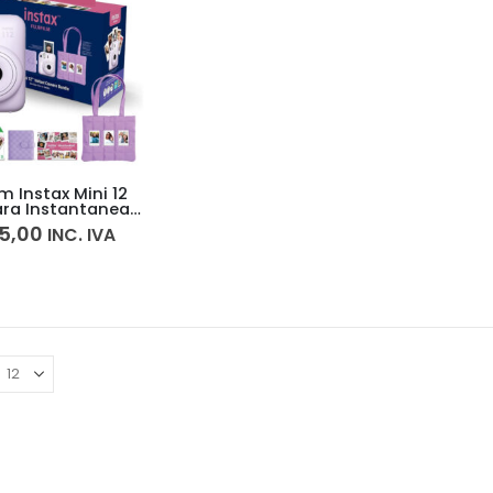
lm Instax Mini 12
ra Instantanea
e Fotos Holiday
5,00
INC. IVA
Bundle Lila