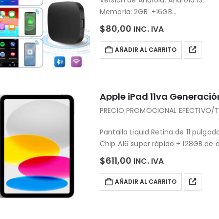
Memoria: 2GB +16GB
Versión de Bluetooth: Bluetooth 5
$
80,00
INC. IVA
Teléfono de soporte: iOS, Android
AÑADIR AL CARRITO
Apple iPad 11va Generación
PRECIO PROMOCIONAL EFECTIVO/T
Pantalla Liquid Retina de 11 pulgad
Chip A16 super rápido + 128GB d
Cámara trasera ancha de 12MP
$
611,00
INC. IVA
Cámara frontal ultra gran angular
…
AÑADIR AL CARRITO