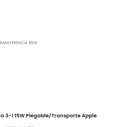
ar de herramienta
RANSFERENCIA $109
o 3-1 15W Plegable/Transporte Apple