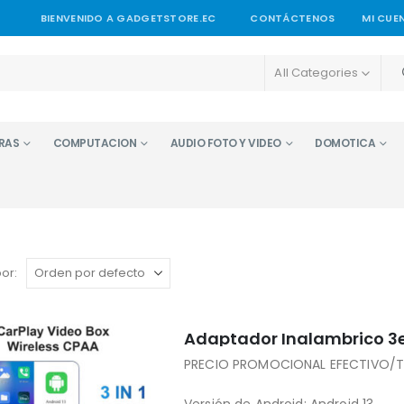
BIENVENIDO A GADGETSTORE.EC
CONTÁCTENOS
MI CUE
All Categories
RAS
COMPUTACION
AUDIO FOTO Y VIDEO
DOMOTICA
or:
Adaptador Inalambrico 3en
PRECIO PROMOCIONAL EFECTIVO/T
Versión de Android: Android 13