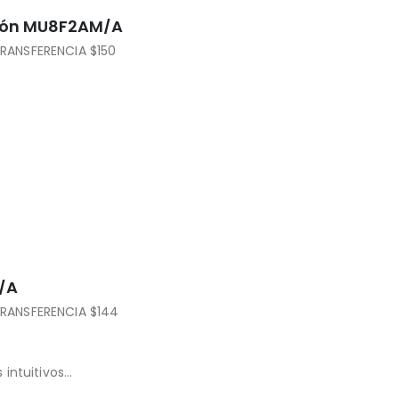
ción MU8F2AM/A
RANSFERENCIA $150
generación)
rta generación)
/A
RANSFERENCIA $144
intuitivos
control de herramientas