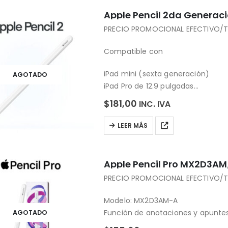
OPEN BOX
Apple Pencil 2da Genera
PRECIO PROMOCIONAL EFECTIVO/T
Compatible con
iPad mini (sexta generación)
AGOTADO
iPad Pro de 12.9 pulgadas
(tercera, cuarta, quinta y sexta 
$
181,00
INC. IVA
iPad Pro de 11 pulgadas
(primera, segunda, tercera y cua
LEER MÁS
iPad Air
(cuarta y quinta generación)
Apple Pencil Pro MX2D3AM
PRECIO PROMOCIONAL EFECTIVO/T
Modelo: MX2D3AM-A
Función de anotaciones y apuntes 
AGOTADO
Giroscopio integrado para mejor 