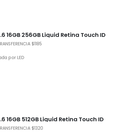
3.6 16GB 256GB Liquid Retina Touch ID
ANSFERENCIA $1185
nada por LED
minado en inglés
luetooth 5.3
.6 16GB 512GB Liquid Retina Touch ID
RANSFERENCIA $1320