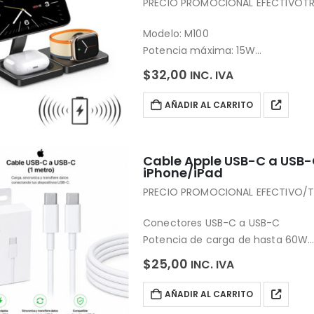
PRECIO PROMOCIONAL EFECTIVOTR
Modelo: M100
Potencia máxima: 15W
Interfaz de alimentación: USB Tip
$
32,00
INC. IVA
Carga inalámbrica, soporte magné
Compatibilidad: Smartphones, reloj
AÑADIR AL CARRITO
Cable Apple USB-C a USB-
iPhone/iPad
PRECIO PROMOCIONAL EFECTIVO/T
Conectores USB-C a USB-C
Potencia de carga de hasta 60W
Diseño tejido reforzado de alta du
$
25,00
INC. IVA
Longitud de 1 metro
Compatible con iPhone, iPad, Ma
AÑADIR AL CARRITO
Producto…