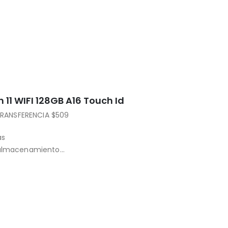
.0
 11 WIFI 128GB A16 Touch Id
RANSFERENCIA $509
as
e almacenamiento
 de 12MP