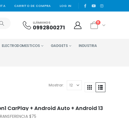
|
NTA
CARRITO DE COMPRA
LOG IN
LLÁMANOS
0
0992800271
ELECTRODOMESTICOS
GADGETS
INDUSTRIA
Mostrar:
1 CarPlay + Android Auto + Android 13
RANSFERENCIA $75