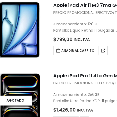
Apple iPad Air 11 M3 7ma G
PRECIO PROMOCIONAL EFECTIVO/T
Almacenamiento: 128GB
Pantalla: Liquid Retina 11 pulgadas
Chip: M3
$
799,00
INC. IVA
Cámara: 12MP
Sistema Operativo: iPadOS 18
AÑADIR AL CARRITO
Apple iPad Pro 11 4ta Gen 
PRECIO PROMOCIONAL EFECTIVO/TR
Almacenamiento: 256GB
Pantalla: Ultra Retina XDR 11 pulga
AGOTADO
Chip: M4
$
1.426,00
INC. IVA
Cámara: 12MP