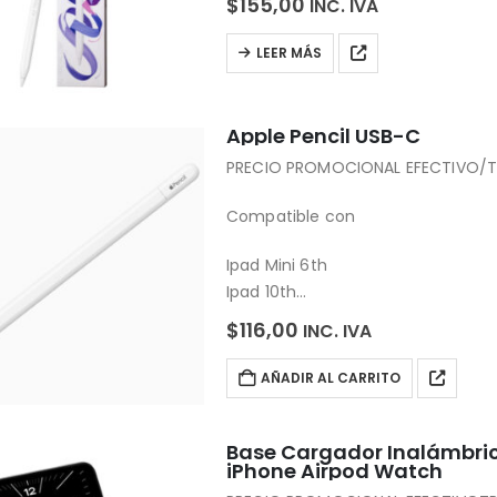
$
155,00
INC. IVA
Gesto de doble toque para cambi
Compatible con la…
LEER MÁS
Apple Pencil USB-C
PRECIO PROMOCIONAL EFECTIVO/T
Compatible con
Ipad Mini 6th
Ipad 10th
Ipad Air 4-5th
$
116,00
INC. IVA
Ipad Pro 1-6th
AÑADIR AL CARRITO
Base Cargador Inalámbric
iPhone Airpod Watch