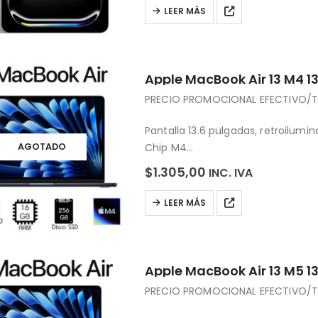
Sistema Operativo: iPadOS 16
LEER MÁS
Apple MacBook Air 13 M4 1
PRECIO PROMOCIONAL EFECTIVO/TR
Pantalla 13.6 pulgadas, retroilumi
Chip M4
AGOTADO
Memoria Ram: 16GB
$
1.305,00
INC. IVA
Almacenamiento: 256GB
Teclado: Magic Keyboard retroilu
LEER MÁS
Puerto de carga MagSafe 3
Conexión inalámbrica: Wi-Fi 6E –B
Cámara 12MP Center Stage
Sistema…
Apple MacBook Air 13 M5 13
PRECIO PROMOCIONAL EFECTIVO/T