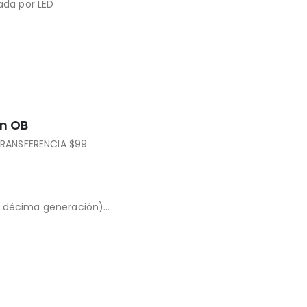
nada por LED
oiluminación y sensor Touch ID
ón OB
RANSFERENCIA $99
y décima generación)