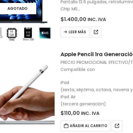
Pantalla 13.6 pulgadas, retroilumi
Chip M5
AGOTADO
Memoria Ram: 16GB
$
1.400,00
INC. IVA
Almacenamiento: 512GB SSD
Teclado: Magic Keyboard con retr
LEER MÁS
Puerto de carga MagSafe 3
…
Apple Pencil 1ra Generaci
PRECIO PROMOCIONAL EFECTIVO/T
Compatible con
iPad
(sexta, séptima, octava, novena 
iPad Air
(tercera generación)
iPad mini
$
110,00
INC. IVA
(quinta generación)
iPad Pro de 12.9 pulgadas
AÑADIR AL CARRITO
(primera y segunda generación)