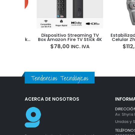
brico
Dispositivo Streaming TV
Estabilizador p
undLink
Box Amazon Fire TV Stick 4K
Celular Zhiyu
oof
Combo + T
$
78,00
$
112,00
IVA
INC. IVA
I
Tendencias Tecnológicas
ACERCA DE NOSOTROS
INFORM
DIRECCIÓN
Av. Shyris
Unidas y S
TELÉFONOS