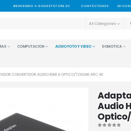
BIENVENIDO A GADGETSTORE.EC
CONTÁCTENOS
MI CUE
All Categories
RAS
COMPUTACION
AUDIO FOTO Y VIDEO
DOMOTICA
TADOR CONVERTIDOR AUDIO HDMI A OPTICO/TOSLINK ARC 4K
Adapta
Audio 
Optico/
0
out of 5