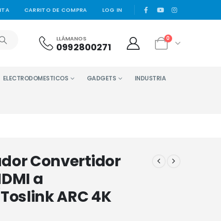
|
NTA
CARRITO DE COMPRA
LOG IN
LLÁMANOS
0
0992800271
ELECTRODOMESTICOS
GADGETS
INDUSTRIA
dor Convertidor
HDMI a
Toslink ARC 4K