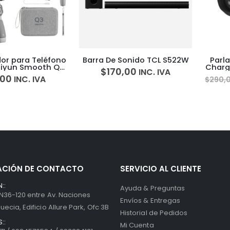
ara Teléfono
Barra De Sonido TCL S522W
Parlante 
n Smooth Q3
Charge 5 B
$
170,00
INC. IVA
ripode
Hor
$
NC. IVA
$
290,00
ACIÓN DE CONTACTO
SERVICIO AL CLIENTE
::
Ayuda & Preguntas
 N36-120 entre Av. Naciones
Envíos & Entregas
uecia, Edificio Allure Park, Ofc 3B
Historial de Pedidos
::
Mi Cuenta