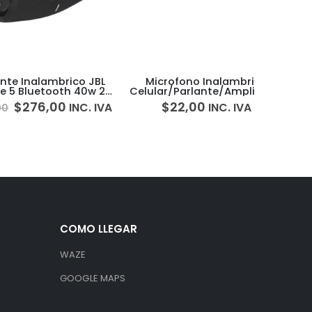
Inalambrico JBL
Microfono Inalambrico
Parl
luetooth 40w 20
Celular/Parlante/Amplificador
Blueto
as IP67
3.5mm K35
276,00
$
22,00
INC. IVA
INC. IVA
$
97,0
COMO LLEGAR
WAZE
GOOGLE MAPS