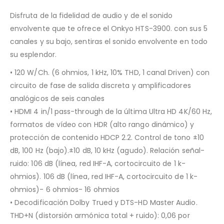
Disfruta de la fidelidad de audio y de el sonido
envolvente que te ofrece el Onkyo HTS-3900. con sus 5
canales y su bajo, sentiras el sonido envolvente en todo
su esplendor.
• 120 W/Ch. (6 ohmios, 1 kHz, 10% THD, 1 canal Driven) con
circuito de fase de salida discreta y amplificadores
analógicos de seis canales
• HDMI 4 in/1 pass-through de la última Ultra HD 4K/60 Hz,
formatos de vídeo con HDR (alto rango dinámico) y
protección de contenido HDCP 2.2. Control de tono ±10
dB, 100 Hz (bajo).±10 dB, 10 kHz (agudo). Relación señal-
ruido: 106 dB (línea, red IHF-A, cortocircuito de 1 k-
ohmios). 106 dB (línea, red IHF-A, cortocircuito de 1 k-
ohmios)- 6 ohmios- 16 ohmios
• Decodificación Dolby Trued y DTS-HD Master Audio.
THD+N (distorsión armónica total + ruido): 0,06 por