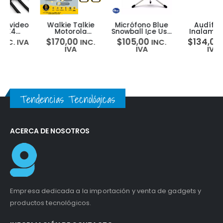
Walkie Talkie
Micrófono Blue
Audífonos
Motorola
Snowball Ice Usb
Inalambricos
Talkabout T470
44,1 Khz / 16 Bit
Bluetooth
$
170,00
$
105,00
$
134,00
INC.
INC.
INC.
Kit de 2 Radios
Deportivos JBL
IVA
IVA
IVA
Endurance Race
2 TWS
Tendencias Tecnológicas
ACERCA DE NOSOTROS
Empresa dedicada a la importación y venta de gadgets y
productos tecnológicos.