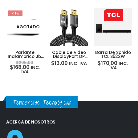
-18%
AGOTADO
Parlante
Cable de Video
Barra De Sonido
Inalambrico Jbl
DisplayPort DP
TCL S522W
Flip 6 Bluetooth
2.1 16K
$
13,00
$
170,00
$
205,00
INC. IVA
INC.
30w 12 Horas
4K@240Hz
$
168,00
INC.
IVA
Ip67
80Gbps 3Mts
IVA
Tendencias Tecnológicas
ACERCA DE NOSOTROS