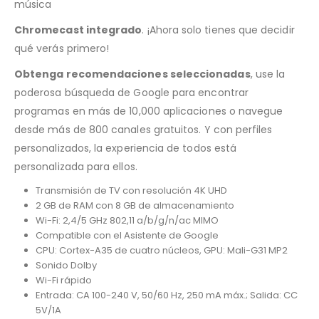
música
Chromecast integrado
. ¡Ahora solo tienes que decidir
qué verás primero!
Obtenga recomendaciones seleccionadas
, use la
poderosa búsqueda de Google para encontrar
programas en más de 10,000 aplicaciones o navegue
desde más de 800 canales gratuitos. Y con perfiles
personalizados, la experiencia de todos está
personalizada para ellos.
Transmisión de TV con resolución 4K UHD
2 GB de RAM con 8 GB de almacenamiento
Wi-Fi: 2,4/5 GHz 802,11 a/b/g/n/ac MIMO
Compatible con el Asistente de Google
CPU: Cortex-A35 de cuatro núcleos, GPU: Mali-G31 MP2
Sonido Dolby
Wi-Fi rápido
Entrada: CA 100-240 V, 50/60 Hz, 250 mA máx.; Salida: CC
5V/1A