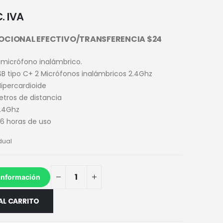
. IVA
OCIONAL EFECTIVO/TRANSFERENCIA $24
 micrófono inalámbrico.
B tipo C+ 2 Micrófonos inalámbricos 2.4Ghz
ipercardioide
tros de distancia
2.4Ghz
a 6 horas de uso
dual
información
AL CARRITO