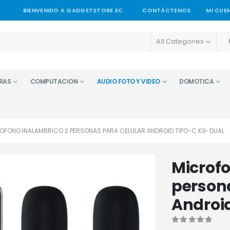
BIENVENIDO A GADGETSTORE.EC
CONTÁCTENOS
MI CUE
All Categories
RAS
COMPUTACION
AUDIO FOTO Y VIDEO
DOMOTICA
OFONO INALAMBRICO 2 PERSONAS PARA CELULAR ANDROID TIPO-C K9-DUAL
Microfo
person
Androi
0
out of 5