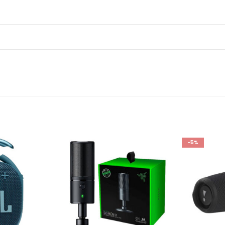
-5%
AG