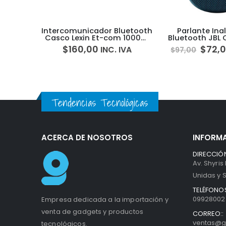
luetooth
Parlante Inalámbrico
Microfono Raze
m 1000m
Bluetooth JBL CLIP 4 IPX67
Usb Superc
Condens
$
72,00
$
103,00
IVA
INC. IVA
I
$
97,00
Tendencias Tecnológicas
ACERCA DE NOSOTROS
INFORM
DIRECCIÓN
Av. Shyris
Unidas y S
TELÉFONOS
099280027
Empresa dedicada a la importación y
venta de gadgets y productos
CORREO::
ventas@g
tecnológicos.