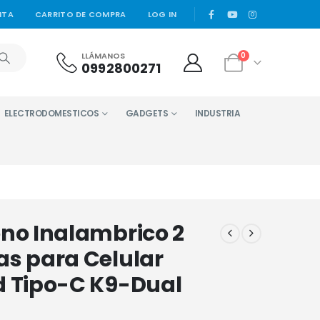
|
NTA
CARRITO DE COMPRA
LOG IN
LLÁMANOS
0
0992800271
ELECTRODOMESTICOS
GADGETS
INDUSTRIA
no Inalambrico 2
as para Celular
d Tipo-C K9-Dual