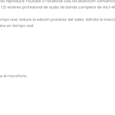
do reproduce Youtube o Facebook Live, los Bluetooth convencio
e CD estéreo profesional de audio de banda completa de 44,1~48
po real, reduce la edición posterior del video. Admite la mezcl
ana en tiempo real.
as el micrófono.