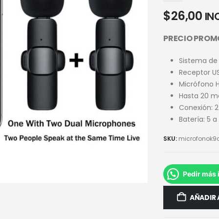
$
26,00
INC
PRECIO PROM
Sistema de
Receptor US
Micrófono H
Hasta 20 me
Conexión: 
Batería: 5 
SKU:
microfonok9
Pedir más 
AÑADIR 