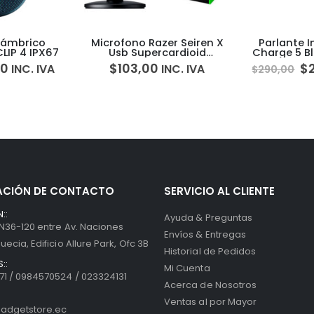
r Seiren X
Parlante Inalambrico JBL
Asisten
ardioid
Charge 5 Bluetooth 40w 20
Pantalla To
ador
Horas IP67
Hub 
$
276,00
$
167,
NC. IVA
INC. IVA
$
290,00
ACIÓN DE CONTACTO
SERVICIO AL CLIENTE
::
Ayuda & Preguntas
 N36-120 entre Av. Naciones
Envíos & Entregas
uecia, Edificio Allure Park, Ofc 3B
Historial de Pedidos
::
Mi Cuenta
1 / 0984570524 / 023324131
Acerca de Nosotros
Ventas al por Mayor
adgetstore.ec