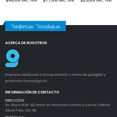
INC. IVA
INC. IVA
INC. IVA
Screwdriver
Xiaomi 70 Mai
Colorfull
24pcs
PS01 PowerBank
11100mah
Tendencias Tecnológicas
ACERCA DE NOSOTROS
Empresa dedicada a la importación y venta de gadgets y
productos tecnológicos.
INFORMACIÓN DE CONTACTO
DIRECCIÓN::
Av. Shyris N36-120 entre Av. Naciones Unidas y Suecia, Edificio
Allure Park, Ofc 3B