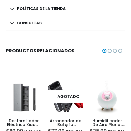
POLÍTICAS DE LA TIENDA
CONSULTAS
PRODUCTOS RELACIONADOS
AGOTADO
Destornillador
Arrancador de
Humidificador
Eléctrico Xiaomi
Batería
De Aire Planet
Electric Precision
Carro/Moto
Cat Cartoon
$
60,00
$
77,00
$
25,00