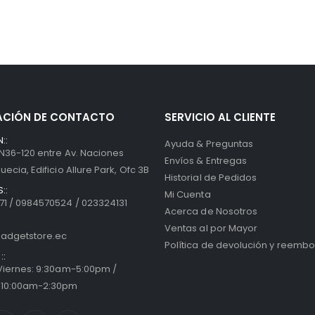
ACIÓN DE CONTACTO
SERVICIO AL CLIENTE
::
Ayuda & Preguntas
 N36-120 entre Av. Naciones
Envíos & Entregas
uecia, Edificio Allure Park, Ofc 3B
Historial de Pedidos
::
Mi Cuenta
1 / 0984570524 / 023324131
Acerca de Nosotros
Ventas al por Mayor
adgetstore.ec
Política de devolución y reembo
::
 Viernes: 9:30am-5:00pm /
 10:00am-2:30pm