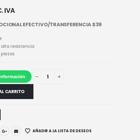
. IVA
OCIONAL EFECTIVO/TRANSFERENCIA $39
M
alta resistencia
 piezas
información
AL CARRITO
AÑADIR A LA LISTA DE DESEOS