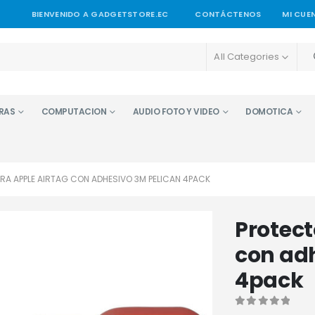
BIENVENIDO A GADGETSTORE.EC
CONTÁCTENOS
MI CUE
All Categories
RAS
COMPUTACION
AUDIO FOTO Y VIDEO
DOMOTICA
RA APPLE AIRTAG CON ADHESIVO 3M PELICAN 4PACK
Protect
con adh
4pack
0
out of 5