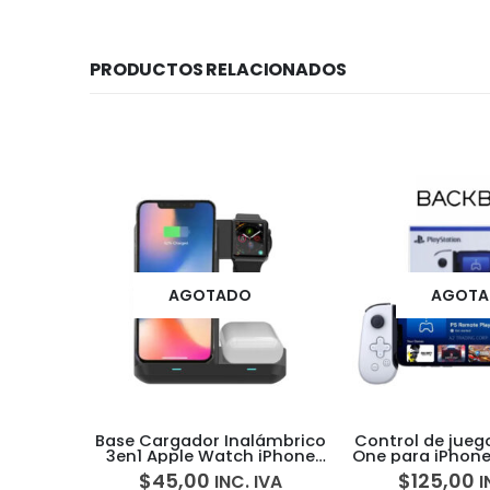
PRODUCTOS RELACIONADOS
AGOTADO
AGOT
ámbrico
Control de juegos Backbone
Arrancador d
iPhone
One para iPhone PlayStation
Carro/Moto Xi
able
Edition
PS01 PowerBan
$
125,00
$
77,00
IVA
INC. IVA
I