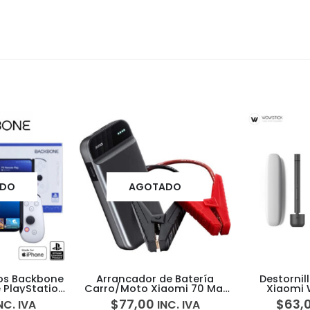
ADO
e Batería
Destornillador Eléctrico
Porta Caram
aomi 70 Mai
Xiaomi Wowstick 1F+
AIRW
k 11100mah
Precision 69en1
$
63,00
$
30,
NC. IVA
INC. IVA