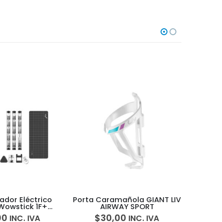
añola GIANT LIV
Destornillador Eléctrico
Sm
AY SPORT
Xiaomi Electric Precision
intelig
Screwdriver 24pcs
00
$
60,00
$
INC. IVA
INC. IVA