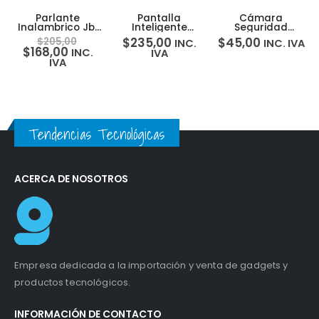
Parlante
Pantalla
Cámara
Inalambrico Jbl
Inteligente
Seguridad
Flip 6 Bluetooth
Amazon Alexa
Inteligente
$
235,00
$
45,00
$
205,00
INC.
INC. IVA
30w 12 Horas
Echo Show 8
Inalámbrica
$
168,00
INC.
IVA
Ip67
Blink Mini 1080p
IVA
Tendencias Tecnológicas
ACERCA DE NOSOTROS
Empresa dedicada a la importación y venta de gadgets y
productos tecnológicos.
INFORMACIÓN DE CONTACTO