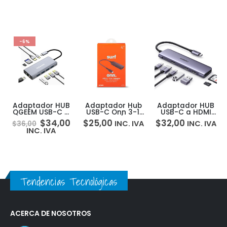
-6%
Adaptador HUB
Adaptador Hub
Adaptador HUB
QGEEM USB-C a
USB-C Onn 3-1:
USB-C a HDMI
HDMI 4K + USB-A
HDMI 4K / USB
4K + USB-A x2 +
$
34,00
$
25,00
$
32,00
INC. IVA
INC. IVA
$
36,00
x4 + USB-C x1 PD
3.0 / USB-C
USB-C x2 PD +
INC. IVA
+ Ethernet +
100W PD
SD/MicroSD /
SD/MicroSD /
Ugreen 7-1
Docking 9-1
Tendencias Tecnológicas
ACERCA DE NOSOTROS