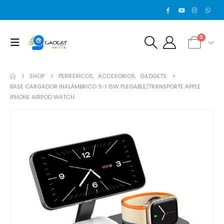
0
SHOP
PERIFERICOS
,
ACCESORIOS
,
GADGETS
BASE CARGADOR INALÁMBRICO 3-1 15W PLEGABLE/TRANSPORTE APPLE
IPHONE AIRPOD WATCH