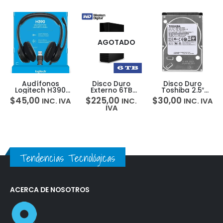
AGOTADO
Audífonos
Disco Duro
Disco Duro
Logitech H390
Externo 6TB
Toshiba 2.5″
Usb Micrófono
Western Digital
500gb 5400rpm
$
45,00
$
225,00
$
30,00
INC. IVA
INC.
INC. IVA
Cancelación
My Book Wd
IVA
Ruido
Tendencias Tecnológicas
ACERCA DE NOSOTROS