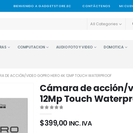
BIENVENIDO A GADGETSTORE.EC
CONTÁCTENOS
MI CUE
All Categories
RAS
COMPUTACION
AUDIO FOTO Y VIDEO
DOMOTICA
A DE ACCIÓN/VIDEO GOPRO HERO 4K 12MP TOUCH WATERPROOF
Cámara de acción/v
12Mp Touch Waterpr
0
out of 5
$
399,00
INC. IVA