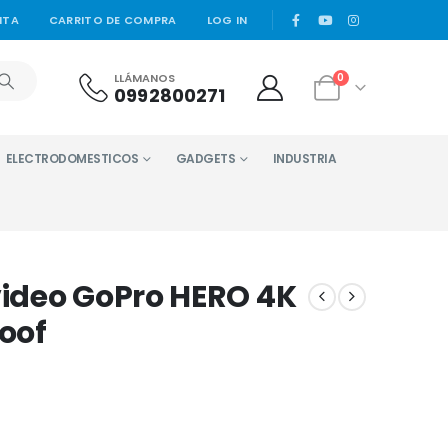
|
NTA
CARRITO DE COMPRA
LOG IN
LLÁMANOS
0
0992800271
ELECTRODOMESTICOS
GADGETS
INDUSTRIA
ideo GoPro HERO 4K
oof