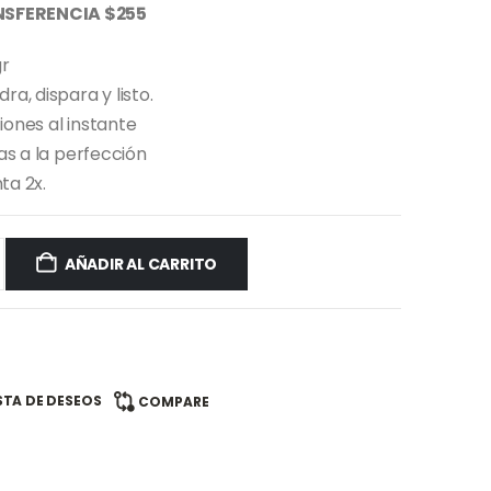
SFERENCIA $255
gr
a, dispara y listo.
iones al instante
as a la perfección
ta 2x.
AÑADIR AL CARRITO
ISTA DE DESEOS
COMPARE