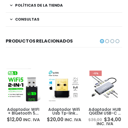
POLÍTICAS DE LA TIENDA
CONSULTAS
PRODUCTOS RELACIONADOS
-6%
Adaptador WIFI
Adaptador Wifi
Adaptador HUB
+ Bluetooth 5.0
Usb Tp-link
QGEEM USB-C a
USB AC600
Archer T2u Nano
HDMI 4K + USB-A
$
12,00
$
20,00
$
34,00
INC. IVA
INC. IVA
$
36,00
Doble Banda
Ac600 Doble
x4 + USB-C x1 PD
INC. IVA
600Mbps
Banda
+ Ethernet +