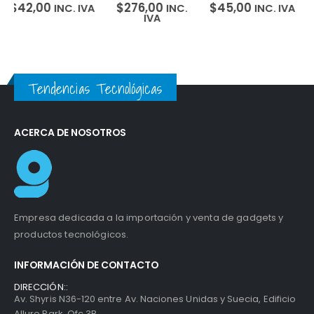
Expansion Plus
Western Digital
$
276,00
$
45,00
$
122,00
INC.
INC. IVA
INC.
8TB USB 3.0
My Passport Wd
IVA
IVA
Tendencias Tecnológicas
ACERCA DE NOSOTROS
Empresa dedicada a la importación y venta de gadgets y
productos tecnológicos.
INFORMACIÓN DE CONTACTO
DIRECCIÓN::
Av. Shyris N36-120 entre Av. Naciones Unidas y Suecia, Edificio
Allure Park, Ofc 3B