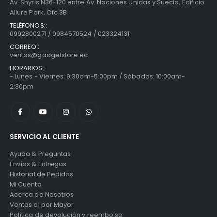
Av. Shyris N36-120 entre Av. Naciones Unidas y Suecia, Edificio
Allure Park, Ofc 3B
TELÉFONOS::
0992800271 / 0984570524 / 023324131
CORREO::
ventas@gadgetstore.ec
HORARIOS::
- Lunes - Viernes: 9:30am-5:00pm / Sábados: 10:00am-
2:30pm
SERVICIO AL CLIENTE
Ayuda & Preguntas
Envíos & Entregas
Historial de Pedidos
Mi Cuenta
Acerca de Nosotros
Ventas al por Mayor
Política de devolución y reembolso