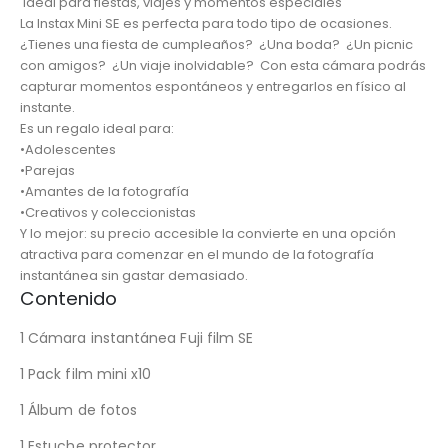
Ideal para fiestas, viajes y momentos especiales
La Instax Mini SE es perfecta para todo tipo de ocasiones.
¿Tienes una fiesta de cumpleaños? ¿Una boda? ¿Un picnic
con amigos? ¿Un viaje inolvidable? Con esta cámara podrás
capturar momentos espontáneos y entregarlos en físico al
instante.
Es un regalo ideal para:
•Adolescentes
•Parejas
•Amantes de la fotografía
•Creativos y coleccionistas
Y lo mejor: su precio accesible la convierte en una opción
atractiva para comenzar en el mundo de la fotografía
instantánea sin gastar demasiado.
Contenido
1 Cámara instantánea Fuji film SE
1 Pack film mini x10
1 Álbum de fotos
1 Estuche protector