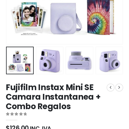
Fujifilm Instax Mini SE
Camara Instantanea +
Combo Regalos
0
out of 5
$
126,00
INC. IVA