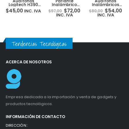
or
Audífonos
Parlante
Audífonos
Logitech H390
Inalámbrico
Inalámbricos
Usb Micrófono
Bluetooth JBL
Bluetooth
$
45,00
$
72,00
$
54,00
INC. IVA
$
97,00
$
80,00
Cancelación
CLIP 4 IPX67
Skullcandy Indy
INC. IVA
INC. IVA
Ruido
Evo True
Tendencias Tecnológicas
ACERCA DE NOSOTROS
Empresa dedicada a la importación y venta de gadgets y
productos tecnológicos.
INFORMACIÓN DE CONTACTO
DIRECCIÓN::