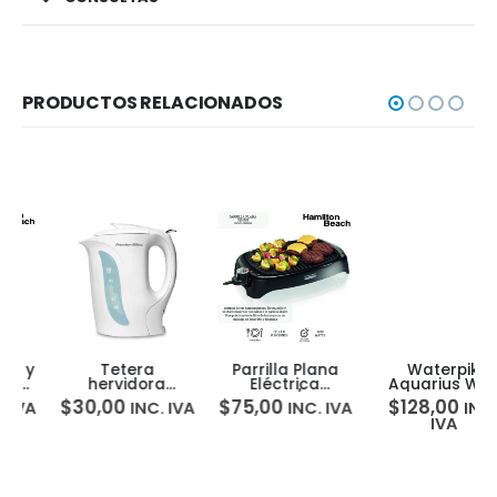
PRODUCTOS RELACIONADOS
Tetera
Parrilla Plana
Waterpik
hervidora
Eléctrica
Aquarius WP-
Proctor Silex
Interiores/Exteriores
66X Irrigador
$
30,00
$
75,00
$
128,00
INC. IVA
INC. IVA
INC.
K2070Y
1200w Hamilton
Dental Electrico
IVA
Beach 31605N
5H00069